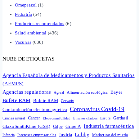
Omeprazol
(1)
Pediatría
(54)
Productos recomendados
(6)
Salud ambiental
(436)
Vacunas
(630)
NUBE DE ETIQUETAS
Agencia Española de Medicamentos y Productos Sanitarios
(AEMPS)
Agencias reguladoras
Bayer
Alimentación ecológica
Agreal
Bufete RAM
Bufete RAM
Cervarix
Coronavirus Covid-19
Contaminación electromagnética
Cáncer
Gardasil
Crianza natural
Electrosensibilidad
Ensayos clínicos
Essure
Industria farmacéutica
GlaxoSmithKline (GSK)
Gripe A
Gripe
Lobby
Intereses empresariales
Justicia
Infancia
Marketing del miedo