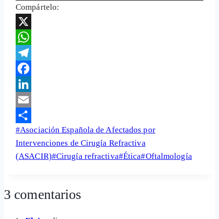
Compártelo:
X
WhatsApp
Telegram
Facebook
LinkedIn
Email
Etiquetas
#
Asociación Española de Afectados por
Share
de
Intervenciones de Cirugía Refractiva
la
(ASACIR)
#
Cirugía refractiva
#
Ética
#
Oftalmología
entrada:
3 comentarios