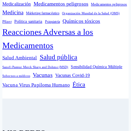
Medicamentos peligrosos
Medicalización
Medicamentos peligrosos
Medicina
Márketing farmacéutico
Organización Mundial de la Salud (OMS)
Químicos tóxicos
Política sanitaria
Pfizer
Psiquiatría
Reacciones Adversas a los
Medicamentos
Salud pública
Salud Ambiental
Sensibilidad Química Múltiple
Sanofi Pasteur Merck Sharp and Dohme (MSD)
Vacunas
Vacunas Covid-19
Sobornos a médicos
Ética
Vacuna Virus Papiloma Humano