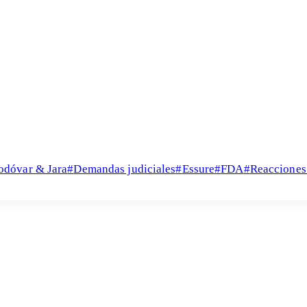
odóvar & Jara
#
Demandas judiciales
#
Essure
#
FDA
#
Reacciones