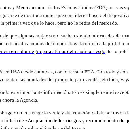
mentos y Medicamentos
de los Estados Unidos (FDA, por sus sig
 asegurarse de que toda mujer que considere el uso del disposi
 la primera vez que lo hace, pero
no lo retira del mercado
.
la, de que algunas mujeres no estaban siendo informadas de m
gencia de medicamentos del mundo llega la última a la prohibici
encia en color negro para alertar del máximo riesgo
de su polém
% en USA desde entonces, como narra la FDA. Con todo y con
s cuentan las bondades del producto para vendérselo bien, vay
iendo esta importante información. Eso es simplemente
inacept
a ahora la Agencia.
obligatoria
, restringe la venta y distribución del dispositivo a 
n folleto de
«Aceptación de los riesgos y reconocimiento de 
 información sobre el implante del Essure.