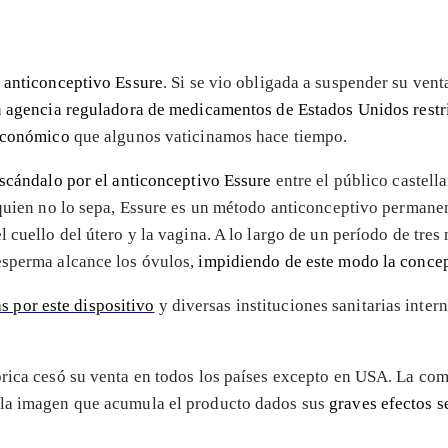
o
anticonceptivo Essure
. Si se vio obligada a suspender su ven
a
agencia reguladora de medicamentos de Estados Unidos restr
económico
que algunos vaticinamos hace tiempo.
escándalo por el anticonceptivo Essure
entre el público castell
 quien no lo sepa, Essure es un método anticonceptivo permane
 cuello del útero y la vagina. A lo largo de un período de tres
esperma alcance los óvulos,
impidiendo de este modo la conce
s por este dispositivo
y diversas instituciones sanitarias inte
rica cesó su venta en todos los países excepto en USA. La com
ala imagen que acumula el producto dados sus
graves efectos 