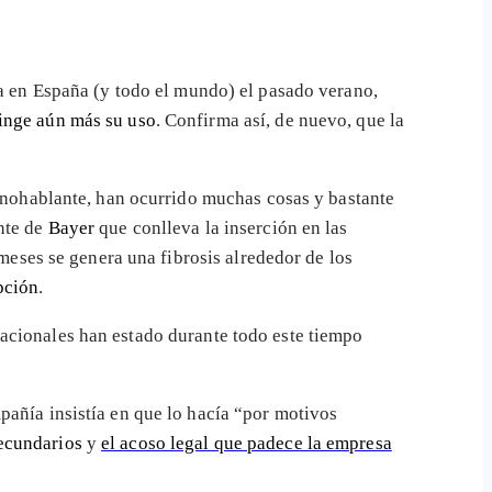
ta en España (y todo el mundo) el pasado verano,
inge aún más su uso
. Confirma así, de nuevo, que la
anohablante, han ocurrido muchas cosas y bastante
nte de
Bayer
que conlleva la inserción en las
 meses se genera una fibrosis alrededor de los
pción
.
rnacionales han estado durante todo este tiempo
pañía insistía en que lo hacía “por motivos
secundarios
y
el acoso legal que padece la empresa