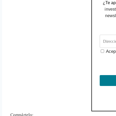
¿Te apa
invest
newsl
Acep
Compártelo: