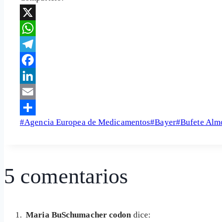
X
WhatsApp
Telegram
Facebook
LinkedIn
Email
Etiquetas
#
Agencia Europea de Medicamentos
#
Bayer
#
Bufete Alm
Share
de
la
entrada:
5 comentarios
Maria BuSchumacher codon
dice: