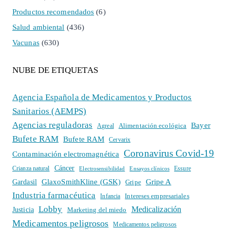
Productos recomendados
(6)
Salud ambiental
(436)
Vacunas
(630)
NUBE DE ETIQUETAS
Agencia Española de Medicamentos y Productos
Sanitarios (AEMPS)
Agencias reguladoras
Bayer
Alimentación ecológica
Agreal
Bufete RAM
Bufete RAM
Cervarix
Coronavirus Covid-19
Contaminación electromagnética
Cáncer
Crianza natural
Electrosensibilidad
Ensayos clínicos
Essure
GlaxoSmithKline (GSK)
Gripe A
Gardasil
Gripe
Industria farmacéutica
Intereses empresariales
Infancia
Lobby
Medicalización
Justicia
Marketing del miedo
Medicamentos peligrosos
Medicamentos peligrosos