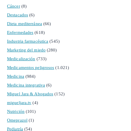
Cáncer
(8)
Destacados
(6)
Dieta mediterránea
(66)
Enfermedades
(618)
Industria farmacéutica
(545)
Marketing del miedo
(280)
Medicalización
(733)
Medicamentos peligrosos
(1.021)
Medicina
(984)
Medicina integrativa
(6)
Miguel Jara & Abogados
(152)
migueljara.tv
(4)
Nutrición
(101)
Omeprazol
(1)
Pediatría
(54)