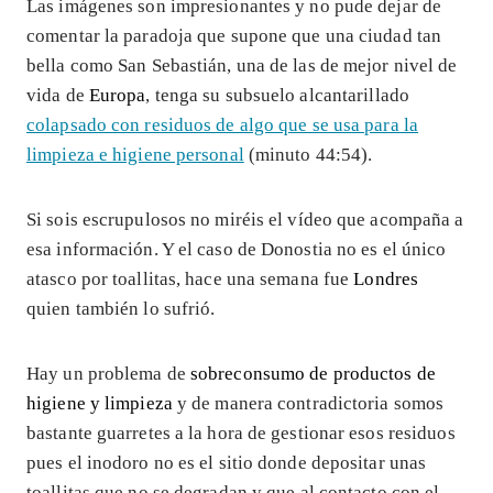
Las imágenes son impresionantes y no pude dejar de
comentar la paradoja que supone que una ciudad tan
bella como San Sebastián, una de las de mejor nivel de
vida de
Europa
, tenga su subsuelo alcantarillado
colapsado con residuos de algo que se usa para la
limpieza e higiene personal
(minuto 44:54).
Si sois escrupulosos no miréis el vídeo que acompaña a
esa información. Y el caso de Donostia no es el único
atasco por toallitas, hace una semana fue
Londres
quien también lo sufrió.
Hay un problema de
sobreconsumo de productos de
higiene y limpieza
y de manera contradictoria somos
bastante guarretes a la hora de gestionar esos residuos
pues el inodoro no es el sitio donde depositar unas
toallitas que no se degradan y que al contacto con el