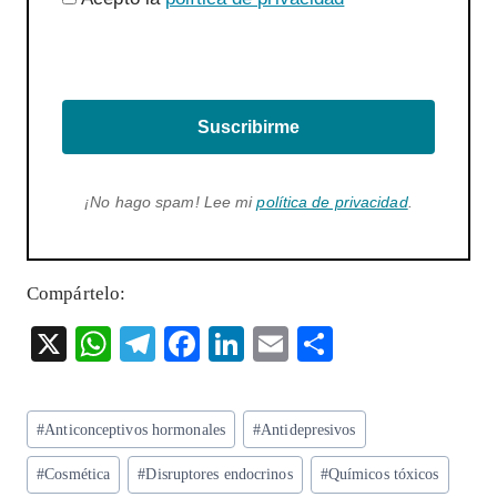
Suscribirme
¡No hago spam! Lee mi
política de privacidad
.
Compártelo:
X
W
T
F
Li
E
S
ha
el
ac
n
m
ha
ts
eg
eb
ke
ai
re
Etiquetas
#
Anticonceptivos hormonales
#
Antidepresivos
A
ra
o
dI
l
de
p
m
o
n
#
Cosmética
#
Disruptores endocrinos
#
Químicos tóxicos
la