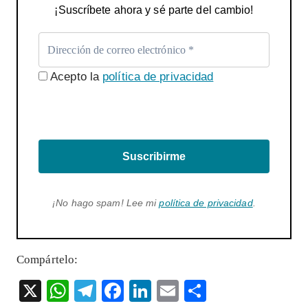
¡Suscríbete ahora y sé parte del cambio!
Acepto la
política de privacidad
Suscribirme
¡No hago spam! Lee mi
política de privacidad
.
Compártelo:
X
W
T
F
Li
E
S