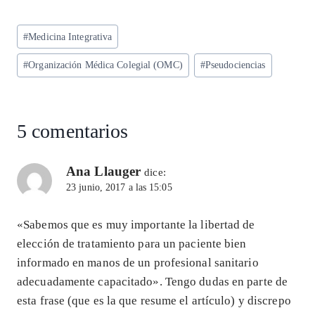
ha
el
ac
n
m
ha
ts
eg
eb
ke
ai
re
Etiquetas
#
Medicina Integrativa
A
ra
o
dI
l
de
p
m
o
n
#
Organización Médica Colegial (OMC)
#
Pseudociencias
la
entrada:
p
k
5 comentarios
Ana Llauger
dice:
23 junio, 2017 a las 15:05
«Sabemos que es muy importante la libertad de
elección de tratamiento para un paciente bien
informado en manos de un profesional sanitario
adecuadamente capacitado». Tengo dudas en parte de
esta frase (que es la que resume el artículo) y discrepo