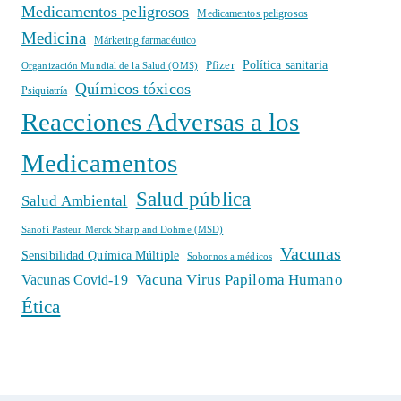
Medicamentos peligrosos
Medicamentos peligrosos
Medicina
Márketing farmacéutico
Política sanitaria
Pfizer
Organización Mundial de la Salud (OMS)
Químicos tóxicos
Psiquiatría
Reacciones Adversas a los
Medicamentos
Salud pública
Salud Ambiental
Sanofi Pasteur Merck Sharp and Dohme (MSD)
Vacunas
Sensibilidad Química Múltiple
Sobornos a médicos
Vacuna Virus Papiloma Humano
Vacunas Covid-19
Ética