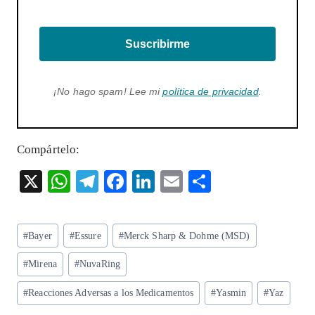
Suscribirme
¡No hago spam! Lee mi
política de privacidad
.
Compártelo:
X
W
T
F
Li
E
S
ha
el
ac
n
m
ha
ts
eg
eb
ke
ai
re
Etiquetas
#
Bayer
#
Essure
#
Merck Sharp & Dohme (MSD)
A
ra
o
dI
l
de
p
m
o
n
#
Mirena
#
NuvaRing
la
entrada:
p
k
#
Reacciones Adversas a los Medicamentos
#
Yasmin
#
Yaz