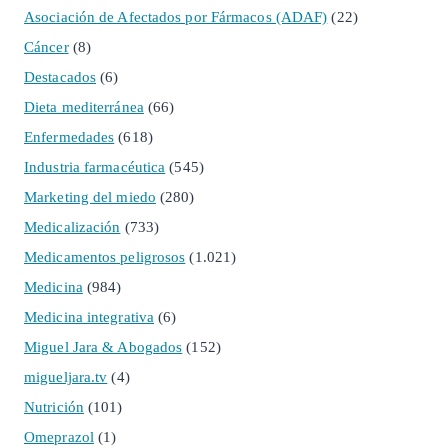
Asociación de Afectados por Fármacos (ADAF)
(22)
Cáncer
(8)
Destacados
(6)
Dieta mediterránea
(66)
Enfermedades
(618)
Industria farmacéutica
(545)
Marketing del miedo
(280)
Medicalización
(733)
Medicamentos peligrosos
(1.021)
Medicina
(984)
Medicina integrativa
(6)
Miguel Jara & Abogados
(152)
migueljara.tv
(4)
Nutrición
(101)
Omeprazol
(1)