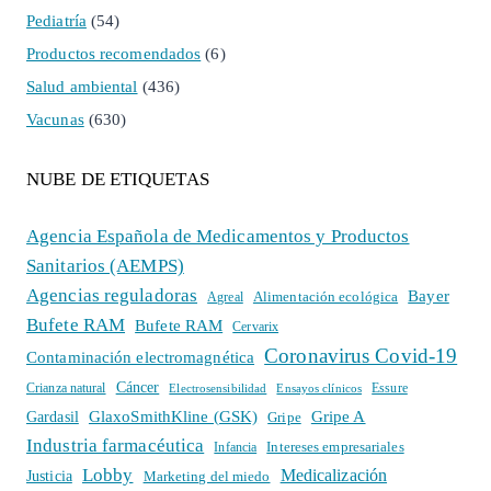
Pediatría
(54)
Productos recomendados
(6)
Salud ambiental
(436)
Vacunas
(630)
NUBE DE ETIQUETAS
Agencia Española de Medicamentos y Productos
Sanitarios (AEMPS)
Agencias reguladoras
Bayer
Alimentación ecológica
Agreal
Bufete RAM
Bufete RAM
Cervarix
Coronavirus Covid-19
Contaminación electromagnética
Cáncer
Crianza natural
Electrosensibilidad
Ensayos clínicos
Essure
GlaxoSmithKline (GSK)
Gripe A
Gardasil
Gripe
Industria farmacéutica
Intereses empresariales
Infancia
Lobby
Medicalización
Justicia
Marketing del miedo