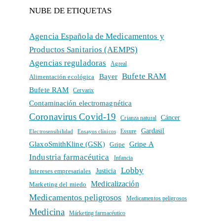
NUBE DE ETIQUETAS
Agencia Española de Medicamentos y
Productos Sanitarios (AEMPS)
Agencias reguladoras
Agreal
Bufete RAM
Bayer
Alimentación ecológica
Bufete RAM
Cervarix
Contaminación electromagnética
Coronavirus Covid-19
Cáncer
Crianza natural
Gardasil
Electrosensibilidad
Ensayos clínicos
Essure
GlaxoSmithKline (GSK)
Gripe A
Gripe
Industria farmacéutica
Infancia
Lobby
Intereses empresariales
Justicia
Medicalización
Marketing del miedo
Medicamentos peligrosos
Medicamentos peligrosos
Medicina
Márketing farmacéutico