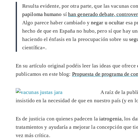
Resulta evidente, por otra parte, que las vacunas con
papiloma humano
sí
han generado debate, controvers
Algo parece haber cambiado y
negar u ocultar
esa pr
hecho de que en España no hubo, pero sí que hay un
haciendo el énfasis en la preocupación sobre su
seg
cientíﬁca».
En su artículo original podéis leer las ideas que ofrece 
publicamos en este blog:
Propuesta de programa de co
A raíz de la publ
insistido en la necesidad de que en nuestro país (y en lo
Es de justicia con quienes padecen la
iatrogenia
, los d
tratamientos y ayudaría a mejorar la concepción que ti
vez más crítica.