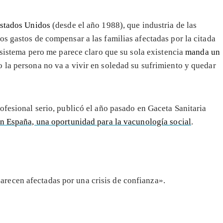
stados Unidos
(desde el año 1988), que industria de las
s gastos de compensar a las familias afectadas por la citada
e sistema pero me parece claro que su sola existencia
manda un
o la persona no va a vivir en soledad su sufrimiento y quedar
ofesional serio, publicó el año pasado en Gaceta Sanitaria
n España, una oportunidad para la vacunología social
.
parecen afectadas por una crisis de confianza».