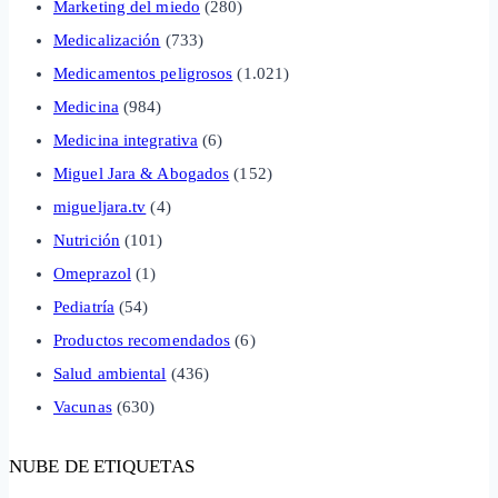
Marketing del miedo
(280)
Medicalización
(733)
Medicamentos peligrosos
(1.021)
Medicina
(984)
Medicina integrativa
(6)
Miguel Jara & Abogados
(152)
migueljara.tv
(4)
Nutrición
(101)
Omeprazol
(1)
Pediatría
(54)
Productos recomendados
(6)
Salud ambiental
(436)
Vacunas
(630)
NUBE DE ETIQUETAS