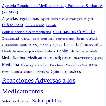
Agencia Española de Medicamentos y Productos Sanitarios
(AEMPS)
Agencias reguladoras
Bayer
Alimentación ecológica
Agreal
Bufete RAM
Bufete RAM
Cervarix
Coronavirus Covid-19
Contaminación electromagnética
Cáncer
Gardasil
Crianza natural
Electrosensibilidad
Ensayos clínicos
Essure
Industria farmacéutica
GlaxoSmithKline (GSK)
Gripe A
Gripe
Lobby
Intereses empresariales
Justicia
Infancia
Marketing del miedo
Medicamentos peligrosos
Medicalización
Medicamentos peligrosos
Medicina
Márketing farmacéutico
Organización Mundial de la Salud (OMS)
Químicos tóxicos
Política sanitaria
Pfizer
Psiquiatría
Reacciones Adversas a los
Medicamentos
Salud pública
Salud Ambiental