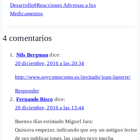
la
Desarrollo
#
Reacciones Adversas a los
entrada:
Medicamentos
4 comentarios
Nils Bergman
dice:
20 diciembre, 2016 a las 20:34
http://www.soycomocomo.es/invitado/joan-laporte/
Responder
Fernando Risco
dice:
20 diciembre, 2016 a las 13:44
Buenos días estimado Miguel Jara:
Quisiera empezar, indicando que soy un antiguo lector
de sus publicaciones, las cuales tuvo mucha