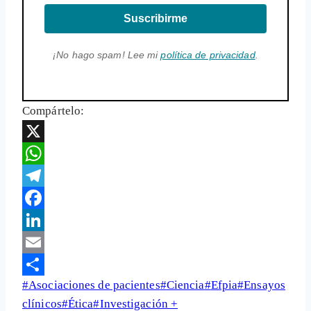
Suscribirme
¡No hago spam! Lee mi
política de privacidad
.
Compártelo:
X
WhatsApp
Telegram
Facebook
LinkedIn
Email
Etiquetas
#
Asociaciones de pacientes
#
Ciencia
#
Efpia
#
Ensayos
Share
de
clínicos
#
Ética
#
Investigación +