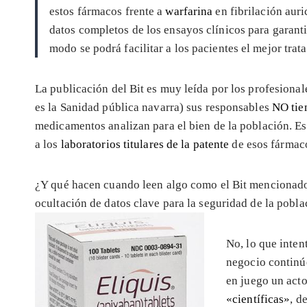
estos fármacos frente a
warfarina
en fibrilación auri
datos completos de los ensayos clínicos para garant
modo se podrá facilitar a los pacientes el mejor tra
La publicación del Bit es muy leída por los profesional
es la Sanidad pública navarra) sus responsables
NO tien
medicamentos analizan para el bien de la población. E
a los
laboratorios titulares de la patente
de esos fármac
¿Y qué hacen cuando leen algo como el Bit mencionado
ocultación de datos clave para la seguridad de la pobl
No, lo que inten
negocio continúe
en juego un acto
«científicas»
, d