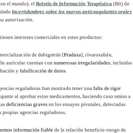
 en el mundo), el
Boletín de Información Terapéutica
(Bit) de
tulado
Incertidumbres sobre los nuevos anticoagulantes orales
 su autorización
.
ienen intereses comerciales en estos productos:
omercialización de dabigatrán [
Pradaxa
], rivaroxabán,
ción auricular cuentan con
numerosas irregularidades
, incluidas
ultación y
falsificación de datos
.
gencias reguladoras han mostrado tener una
falta de rigor
upante al aprobar estos medicamentos, haciendo caso omiso a
tas
deficiencias graves
en los ensayos pivotales, detectadas
s propias agencias reguladoras.
nemos información fiable
de la relación beneficio-riesgo de