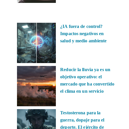
¿IA fuera de control?
Impactos negativos en
salud y medio ambiente
Reducir la lluvia ya es un
objetivo operativo: el
mercado que ha convertido
el clima en un servicio
Testosterona para la
guerra, dopaje para el
deporte. El ejército de