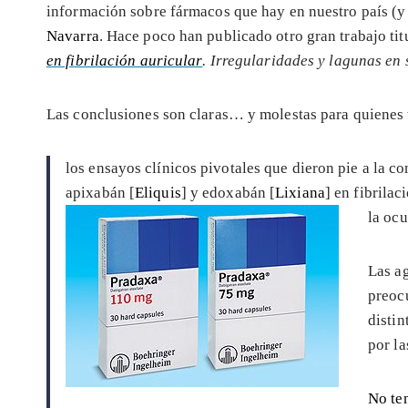
información sobre fármacos que hay en nuestro país (y
Navarra
. Hace poco han publicado otro gran trabajo ti
en fibrilación auricular
. Irregularidades y lagunas en
Las conclusiones son claras… y molestas para quienes t
los ensayos clínicos pivotales que dieron pie a la c
apixabán [
Eliquis
] y edoxabán [
Lixiana
] en fibrila
la oc
Las a
preoc
distin
por la
No te