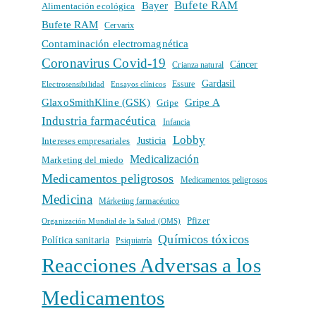
Bufete RAM
Bayer
Alimentación ecológica
Bufete RAM
Cervarix
Contaminación electromagnética
Coronavirus Covid-19
Cáncer
Crianza natural
Gardasil
Electrosensibilidad
Ensayos clínicos
Essure
GlaxoSmithKline (GSK)
Gripe A
Gripe
Industria farmacéutica
Infancia
Lobby
Intereses empresariales
Justicia
Medicalización
Marketing del miedo
Medicamentos peligrosos
Medicamentos peligrosos
Medicina
Márketing farmacéutico
Pfizer
Organización Mundial de la Salud (OMS)
Químicos tóxicos
Política sanitaria
Psiquiatría
Reacciones Adversas a los
Medicamentos