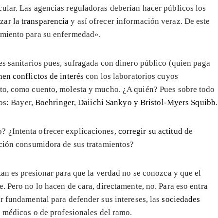
cular. Las agencias reguladoras deberían hacer públicos los
izar la
transparencia
y así ofrecer información veraz. De este
tamiento para su enfermedad».
es sanitarios pues, sufragada con dinero público (quien paga
en conflictos de interés
con los laboratorios cuyos
sto, como cuento, molesta y mucho. ¿A quién? Pues sobre todo
os: Bayer,
Boehringer, Daiichi Sankyo y Bristol-Myers Squibb
.
? ¿Intenta ofrecer explicaciones,
corregir su actitud
de
ación consumidora de sus tratamientos?
tan es presionar para que la verdad no se conozca y que el
. Pero no lo hacen de cara, directamente, no. Para eso entra
r fundamental para defender sus intereses, las
sociedades
e médicos o de profesionales del ramo.