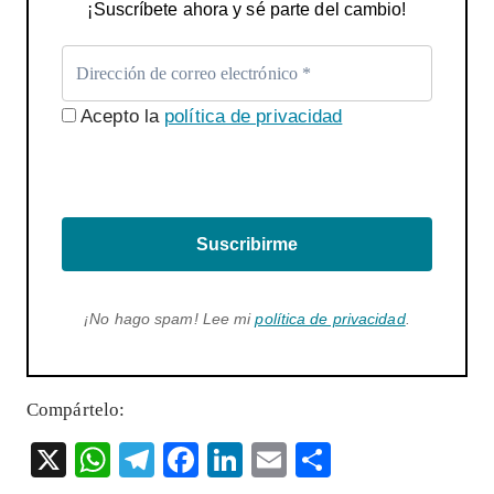
¡Suscríbete ahora y sé parte del cambio!
Acepto la
política de privacidad
Suscribirme
¡No hago spam! Lee mi
política de privacidad
.
Compártelo:
X
W
T
F
Li
E
S