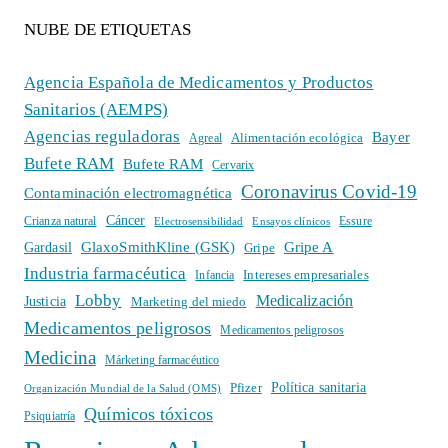
NUBE DE ETIQUETAS
Agencia Española de Medicamentos y Productos
Sanitarios (AEMPS)
Agencias reguladoras
Bayer
Alimentación ecológica
Agreal
Bufete RAM
Bufete RAM
Cervarix
Coronavirus Covid-19
Contaminación electromagnética
Cáncer
Crianza natural
Electrosensibilidad
Ensayos clínicos
Essure
GlaxoSmithKline (GSK)
Gripe A
Gardasil
Gripe
Industria farmacéutica
Intereses empresariales
Infancia
Lobby
Medicalización
Justicia
Marketing del miedo
Medicamentos peligrosos
Medicamentos peligrosos
Medicina
Márketing farmacéutico
Política sanitaria
Pfizer
Organización Mundial de la Salud (OMS)
Químicos tóxicos
Psiquiatría