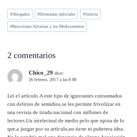
ha
el
ac
n
m
ha
ts
eg
eb
ke
ai
re
Etiquetas
#
Abogados
#
Demandas judiciales
#
Justicia
A
ra
o
dI
l
de
p
m
o
n
#
Reacciones Adversas a los Medicamentos
la
entrada:
p
k
2 comentarios
Chico_29
dice:
26 febrero, 2017 a las 8:00
Leí el artículo.A este tipo de ignorantes consumados
con delirios de semidios,se les permite frivolizar en
una revista de tirada nacional con millones de
lectores.Un intelectual de medio pelo que opina de lo
que,a juzgar por su artículo,no tiene ni puñetera idea.