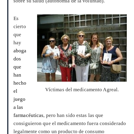
sobre su salud (autonomía de la voluntad).
Es
cierto
que
hay
aboga
dos
que
han
hecho
Víctimas del medicamento Agreal.
el
juego
a las
farmacéuticas
, pero han sido estas las que
consiguieron que el medicamento fuera considerado
legalmente como un producto de consumo