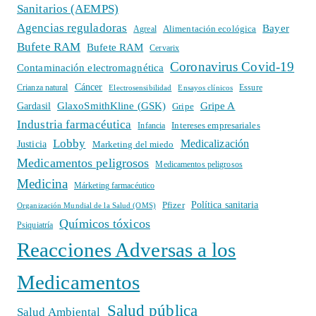
Sanitarios (AEMPS)
Agencias reguladoras
Bayer
Alimentación ecológica
Agreal
Bufete RAM
Bufete RAM
Cervarix
Coronavirus Covid-19
Contaminación electromagnética
Cáncer
Crianza natural
Electrosensibilidad
Ensayos clínicos
Essure
GlaxoSmithKline (GSK)
Gripe A
Gardasil
Gripe
Industria farmacéutica
Intereses empresariales
Infancia
Lobby
Medicalización
Justicia
Marketing del miedo
Medicamentos peligrosos
Medicamentos peligrosos
Medicina
Márketing farmacéutico
Política sanitaria
Pfizer
Organización Mundial de la Salud (OMS)
Químicos tóxicos
Psiquiatría
Reacciones Adversas a los
Medicamentos
Salud pública
Salud Ambiental