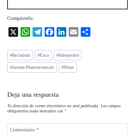
Compártelo:
X
W
T
F
Li
E
S
ha
el
ac
n
m
ha
ts
eg
eb
ke
ai
re
Etiquetas
#
Beclamida
#
Ética
#
Haloperdiol
A
ra
o
dI
l
de
p
m
o
n
#
Janssen Pharmaceuticals
#
Pfizer
la
entrada:
p
k
Deja una respuesta
Tu dirección de correo electrónico no será publicada.
Los campos
obligatorios están marcados con
*
Comentario
*