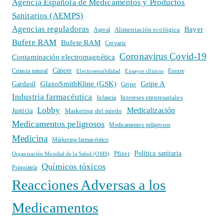
Agencia Española de Medicamentos y Productos
Sanitarios (AEMPS)
Agencias reguladoras
Bayer
Alimentación ecológica
Agreal
Bufete RAM
Bufete RAM
Cervarix
Coronavirus Covid-19
Contaminación electromagnética
Cáncer
Crianza natural
Electrosensibilidad
Ensayos clínicos
Essure
GlaxoSmithKline (GSK)
Gripe A
Gardasil
Gripe
Industria farmacéutica
Intereses empresariales
Infancia
Lobby
Medicalización
Justicia
Marketing del miedo
Medicamentos peligrosos
Medicamentos peligrosos
Medicina
Márketing farmacéutico
Política sanitaria
Pfizer
Organización Mundial de la Salud (OMS)
Químicos tóxicos
Psiquiatría
Reacciones Adversas a los
Medicamentos