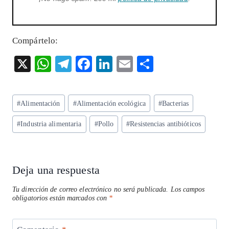
Compártelo:
X
W
T
F
Li
E
S
ha
el
ac
n
m
ha
ts
eg
eb
ke
ai
re
Etiquetas
#
Alimentación
#
Alimentación ecológica
#
Bacterias
A
ra
o
dI
l
de
p
m
o
n
#
Industria alimentaria
#
Pollo
#
Resistencias antibióticos
la
entrada:
p
k
Deja una respuesta
Tu dirección de correo electrónico no será publicada.
Los campos
obligatorios están marcados con
*