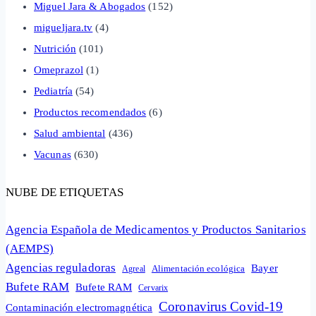
Miguel Jara & Abogados
(152)
migueljara.tv
(4)
Nutrición
(101)
Omeprazol
(1)
Pediatría
(54)
Productos recomendados
(6)
Salud ambiental
(436)
Vacunas
(630)
NUBE DE ETIQUETAS
Agencia Española de Medicamentos y Productos Sanitarios
(AEMPS)
Agencias reguladoras
Bayer
Alimentación ecológica
Agreal
Bufete RAM
Bufete RAM
Cervarix
Coronavirus Covid-19
Contaminación electromagnética