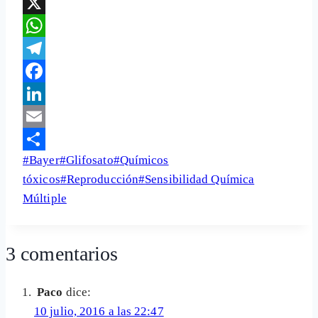
X
WhatsApp
Telegram
Facebook
LinkedIn
Email
Etiquetas
#
Bayer
#
Glifosato
#
Químicos
Share
de
tóxicos
#
Reproducción
#
Sensibilidad Química
la
Múltiple
entrada:
3 comentarios
Paco
dice:
10 julio, 2016 a las 22:47