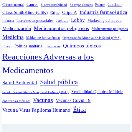
Cáncer
Gardasil
Crianza natural
Electrosensibilidad
Ensayos clínicos
Essure
Industria farmacéutica
GlaxoSmithKline (GSK)
Gripe A
Gripe
Lobby
Intereses empresariales
Justicia
Infancia
Marketing del miedo
Medicamentos peligrosos
Medicalización
Medicamentos peligrosos
Medicina
Márketing farmacéutico
Organización Mundial de la Salud (OMS)
Químicos tóxicos
Política sanitaria
Pfizer
Psiquiatría
Reacciones Adversas a los
Medicamentos
Salud pública
Salud Ambiental
Sensibilidad Química Múltiple
Sanofi Pasteur Merck Sharp and Dohme (MSD)
Vacunas
Vacunas Covid-19
Sobornos a médicos
Ética
Vacuna Virus Papiloma Humano