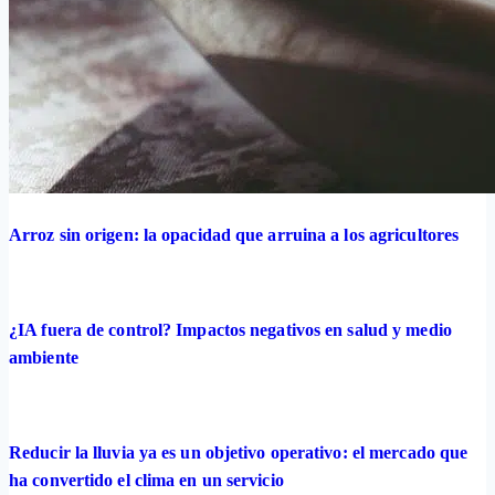
Arroz sin origen: la opacidad que arruina a los agricultores
¿IA fuera de control? Impactos negativos en salud y medio
ambiente
Reducir la lluvia ya es un objetivo operativo: el mercado que
ha convertido el clima en un servicio