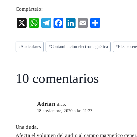
Compártelo:
X
W
T
F
Li
E
S
ha
el
ac
n
m
ha
ts
eg
eb
ke
ai
re
Etiquetas
#
Auriculares
#
Contaminación electromagnética
#
Electrosens
A
ra
o
dI
l
de
p
m
o
n
la
entrada:
p
k
10 comentarios
Adrian
dice:
18 noviembre, 2020 a las 11:23
Una duda,
Afecta el volumen del audio al campo magnetico genera