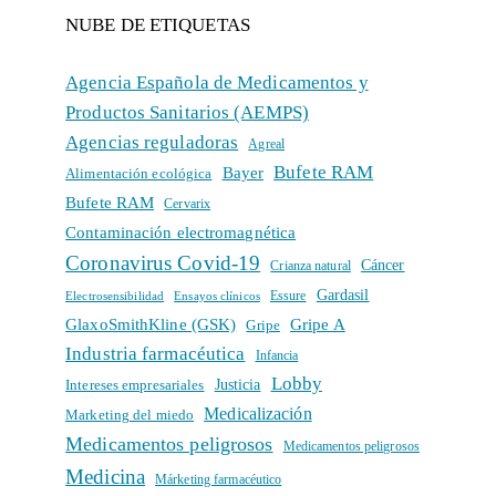
NUBE DE ETIQUETAS
Agencia Española de Medicamentos y
Productos Sanitarios (AEMPS)
Agencias reguladoras
Agreal
Bufete RAM
Bayer
Alimentación ecológica
Bufete RAM
Cervarix
Contaminación electromagnética
Coronavirus Covid-19
Cáncer
Crianza natural
Gardasil
Electrosensibilidad
Ensayos clínicos
Essure
GlaxoSmithKline (GSK)
Gripe A
Gripe
Industria farmacéutica
Infancia
Lobby
Intereses empresariales
Justicia
Medicalización
Marketing del miedo
Medicamentos peligrosos
Medicamentos peligrosos
Medicina
Márketing farmacéutico