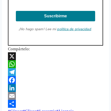
Suscribirme
¡No hago spam! Lee mi
política de privacidad
.
Compártelo:
X
WhatsApp
Telegram
Facebook
LinkedIn
Email
Etiquetas