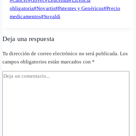
#
Cáncer
#
Glivec
#
Leucemia
#
Licencia
Share
de
obligatoria
#
Novartis
#
Patentes y Genéricos
#
Precio
la
medicamentos
#
Sovaldi
entrada:
Deja una respuesta
Tu dirección de correo electrónico no será publicada.
Los
campos obligatorios están marcados con
*