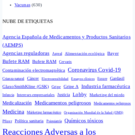
Vacunas
(630)
NUBE DE ETIQUETAS
Agencia Española de Medicamentos y Productos Sanitarios
(AEMPS)
Agencias reguladoras
Bayer
Alimentación ecológica
Agreal
Bufete RAM
Bufete RAM
Cervarix
Coronavirus Covid-19
Contaminación electromagnética
Cáncer
Gardasil
Crianza natural
Electrosensibilidad
Ensayos clínicos
Essure
Industria farmacéutica
GlaxoSmithKline (GSK)
Gripe A
Gripe
Lobby
Intereses empresariales
Justicia
Infancia
Marketing del miedo
Medicamentos peligrosos
Medicalización
Medicamentos peligrosos
Medicina
Márketing farmacéutico
Organización Mundial de la Salud (OMS)
Químicos tóxicos
Política sanitaria
Pfizer
Psiquiatría
Reacciones Adversas a los