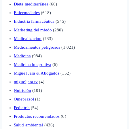
Dieta mediterránea
(66)
Enfermedades
(618)
Industria farmacéutica
(545)
Marketing del miedo
(280)
Medicalización
(733)
Medicamentos peligrosos
(1.021)
Medicina
(984)
Medicina integrativa
(6)
Miguel Jara & Abogados
(152)
migueljara.tv
(4)
Nutrición
(101)
Omeprazol
(1)
Pediatría
(54)
Productos recomendados
(6)
Salud ambiental
(436)