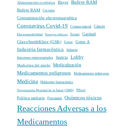
Bufete RAM
Bayer
Alimentación ecológica
Bufete RAM
Cervarix
Contaminación electromagnética
Coronavirus Covid-19
Cáncer
Crianza natural
Gardasil
Electrosensibilidad
Ensayos clínicos
Essure
GlaxoSmithKline (GSK)
Gripe A
Gripe
Industria farmacéutica
Infancia
Lobby
Intereses empresariales
Justicia
Medicalización
Marketing del miedo
Medicamentos peligrosos
Medicamentos peligrosos
Medicina
Márketing farmacéutico
Pfizer
Organización Mundial de la Salud (OMS)
Químicos tóxicos
Política sanitaria
Psiquiatría
Reacciones Adversas a los
Medicamentos