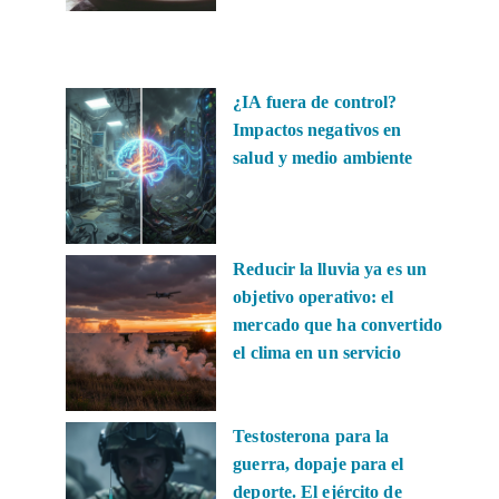
¿IA fuera de control?
Impactos negativos en
salud y medio ambiente
Reducir la lluvia ya es un
objetivo operativo: el
mercado que ha convertido
el clima en un servicio
Testosterona para la
guerra, dopaje para el
deporte. El ejército de