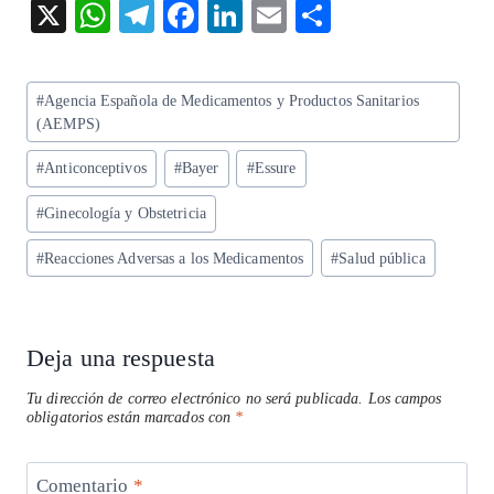
X
W
T
F
Li
E
S
ha
el
ac
n
m
ha
ts
eg
eb
ke
ai
re
Etiquetas
#
Agencia Española de Medicamentos y Productos Sanitarios
A
ra
o
dI
l
de
(AEMPS)
p
m
o
n
la
#
Anticonceptivos
#
Bayer
#
Essure
entrada:
p
k
#
Ginecología y Obstetricia
#
Reacciones Adversas a los Medicamentos
#
Salud pública
Deja una respuesta
Tu dirección de correo electrónico no será publicada.
Los campos
obligatorios están marcados con
*
Comentario
*