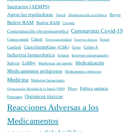
Sanitarios (AEMPS)
Agencias reguladoras
Bayer
Alimentación ecológica
Agreal
Bufete RAM
Bufete RAM
Cervarix
Coronavirus Covid-19
Contaminación electromagnética
Cáncer
Crianza natural
Electrosensibilidad
Ensayos clínicos
Essure
GlaxoSmithKline (GSK)
Gripe A
Gardasil
Gripe
Industria farmacéutica
Intereses empresariales
Infancia
Lobby
Medicalización
Justicia
Marketing del miedo
Medicamentos peligrosos
Medicamentos peligrosos
Medicina
Márketing farmacéutico
Política sanitaria
Pfizer
Organización Mundial de la Salud (OMS)
Químicos tóxicos
Psiquiatría
Reacciones Adversas a los
Medicamentos