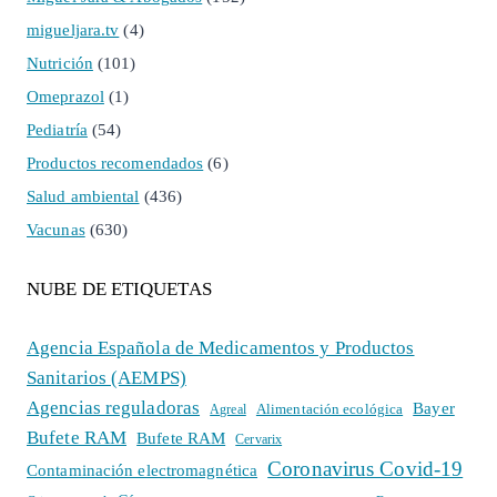
migueljara.tv
(4)
Nutrición
(101)
Omeprazol
(1)
Pediatría
(54)
Productos recomendados
(6)
Salud ambiental
(436)
Vacunas
(630)
NUBE DE ETIQUETAS
Agencia Española de Medicamentos y Productos
Sanitarios (AEMPS)
Agencias reguladoras
Bayer
Alimentación ecológica
Agreal
Bufete RAM
Bufete RAM
Cervarix
Coronavirus Covid-19
Contaminación electromagnética