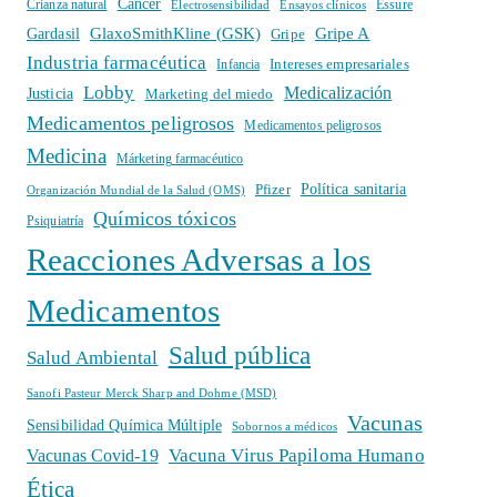
Cáncer
Crianza natural
Electrosensibilidad
Ensayos clínicos
Essure
GlaxoSmithKline (GSK)
Gripe A
Gardasil
Gripe
Industria farmacéutica
Intereses empresariales
Infancia
Lobby
Medicalización
Justicia
Marketing del miedo
Medicamentos peligrosos
Medicamentos peligrosos
Medicina
Márketing farmacéutico
Política sanitaria
Pfizer
Organización Mundial de la Salud (OMS)
Químicos tóxicos
Psiquiatría
Reacciones Adversas a los
Medicamentos
Salud pública
Salud Ambiental
Sanofi Pasteur Merck Sharp and Dohme (MSD)
Vacunas
Sensibilidad Química Múltiple
Sobornos a médicos
Vacuna Virus Papiloma Humano
Vacunas Covid-19
Ética