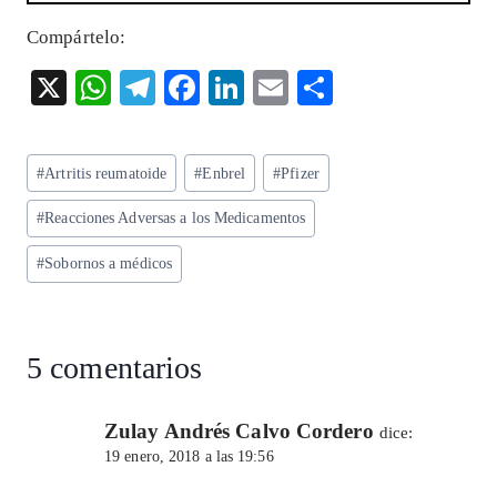
Compártelo:
X
W
T
F
Li
E
S
ha
el
ac
n
m
ha
ts
eg
eb
ke
ai
re
Etiquetas
#
Artritis reumatoide
#
Enbrel
#
Pfizer
A
ra
o
dI
l
de
p
m
o
n
#
Reacciones Adversas a los Medicamentos
la
entrada:
p
k
#
Sobornos a médicos
5 comentarios
Zulay Andrés Calvo Cordero
dice:
19 enero, 2018 a las 19:56