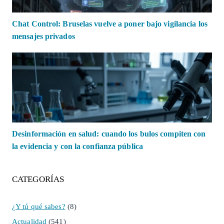
Chat Control: Bruselas vuelve a poner bajo vigilancia los
mensajes privados
Desinformación en salud: cuando los bulos compiten con
la evidencia y con la confianza pública
CATEGORÍAS
¿Y tú qué sabes?
(8)
Actualidad
(541)