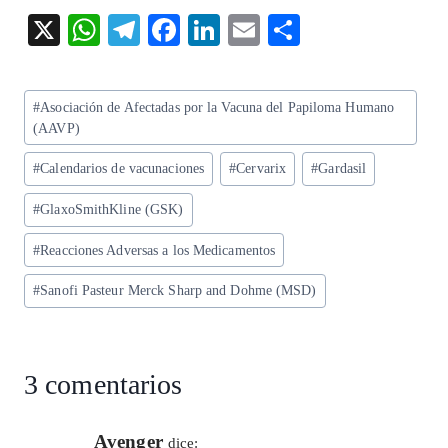
X
W
T
F
Li
E
S
ha
el
ac
n
m
ha
ts
eg
eb
ke
ai
re
Etiquetas
#
Asociación de Afectadas por la Vacuna del Papiloma Humano
A
ra
o
dI
l
de
(AAVP)
p
m
o
n
la
#
Calendarios de vacunaciones
#
Cervarix
#
Gardasil
entrada:
p
k
#
GlaxoSmithKline (GSK)
#
Reacciones Adversas a los Medicamentos
#
Sanofi Pasteur Merck Sharp and Dohme (MSD)
3 comentarios
Avenger
dice: