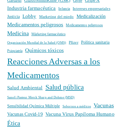
GlaxoSmithKline (GSK)
Gripe A
Gardasil
Gripe
Industria farmacéutica
Intereses empresariales
Infancia
Lobby
Medicalización
Justicia
Marketing del miedo
Medicamentos peligrosos
Medicamentos peligrosos
Medicina
Márketing farmacéutico
Política sanitaria
Pfizer
Organización Mundial de la Salud (OMS)
Químicos tóxicos
Psiquiatría
Reacciones Adversas a los
Medicamentos
Salud pública
Salud Ambiental
Sanofi Pasteur Merck Sharp and Dohme (MSD)
Vacunas
Sensibilidad Química Múltiple
Sobornos a médicos
Vacuna Virus Papiloma Humano
Vacunas Covid-19
Ética