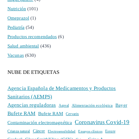
Nutrición
(101)
Omeprazol
(1)
Pediatría
(54)
Productos recomendados
(6)
Salud ambiental
(436)
Vacunas
(630)
NUBE DE ETIQUETAS
Agencia Española de Medicamentos y Productos
Sanitarios (AEMPS)
Agencias reguladoras
Bayer
Alimentación ecológica
Agreal
Bufete RAM
Bufete RAM
Cervarix
Coronavirus Covid-19
Contaminación electromagnética
Cáncer
Crianza natural
Electrosensibilidad
Ensayos clínicos
Essure