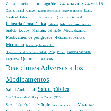
Coronavirus Covid-19
Contaminación electromagnética
Cáncer
Crianza natural
Electrosensibilidad
Ensayos clínicos
Essure
GlaxoSmithKline (GSK)
Gripe A
Gardasil
Gripe
Industria farmacéutica
Intereses empresariales
Infancia
Lobby
Medicalización
Justicia
Marketing del miedo
Medicamentos peligrosos
Medicamentos peligrosos
Medicina
Márketing farmacéutico
Política sanitaria
Pfizer
Organización Mundial de la Salud (OMS)
Químicos tóxicos
Psiquiatría
Reacciones Adversas a los
Medicamentos
Salud pública
Salud Ambiental
Sanofi Pasteur Merck Sharp and Dohme (MSD)
Vacunas
Sensibilidad Química Múltiple
Sobornos a médicos