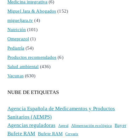
Medicina integrativa
(6)
Miguel Jara & Abogados
(152)
migueljara.tv
(4)
Nutrición
(101)
Omeprazol
(1)
Pediatría
(54)
Productos recomendados
(6)
Salud ambiental
(436)
Vacunas
(630)
NUBE DE ETIQUETAS
Agencia Española de Medicamentos y Productos
Sanitarios (AEMPS)
Agencias reguladoras
Bayer
Alimentación ecológica
Agreal
Bufete RAM
Bufete RAM
Cervarix