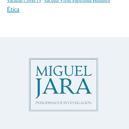
Vacuna Virus Papiloma Humano
Vacunas Covid-19
Ética