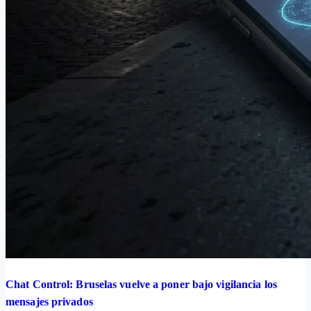
Chat Control: Bruselas vuelve a poner bajo vigilancia los
mensajes privados