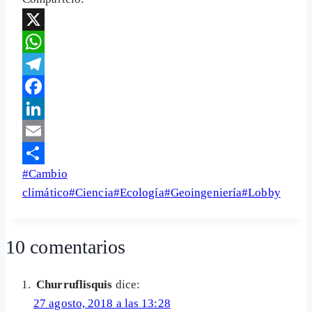
X
WhatsApp
Telegram
Facebook
LinkedIn
Email
Etiquetas
#
Cambio
Share
de
climático
#
Ciencia
#
Ecología
#
Geoingeniería
#
Lobby
la
entrada:
10 comentarios
Churruflisquis
dice:
27 agosto, 2018 a las 13:28