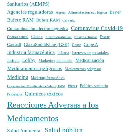
Sanitarios (AEMPS)
Agencias reguladoras
Bayer
Alimentación ecológica
Agreal
Bufete RAM
Bufete RAM
Cervarix
Coronavirus Covid-19
Contaminación electromagnética
Cáncer
Crianza natural
Electrosensibilidad
Ensayos clínicos
Essure
GlaxoSmithKline (GSK)
Gripe A
Gardasil
Gripe
Industria farmacéutica
Intereses empresariales
Infancia
Lobby
Medicalización
Justicia
Marketing del miedo
Medicamentos peligrosos
Medicamentos peligrosos
Medicina
Márketing farmacéutico
Política sanitaria
Pfizer
Organización Mundial de la Salud (OMS)
Químicos tóxicos
Psiquiatría
Reacciones Adversas a los
Medicamentos
Salud pública
Salud Ambiental