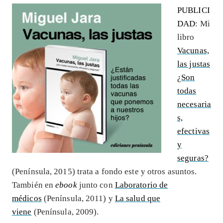
PUBLICI
DAD
: Mi
libro
Vacunas,
las justas
¿Son
todas
necesaria
s,
efectivas
y
seguras?
(Península, 2015) trata a fondo este y otros asuntos.
También en
ebook
junto con
Laboratorio de
médicos
(Península, 2011) y
La salud que
viene
(Península, 2009).