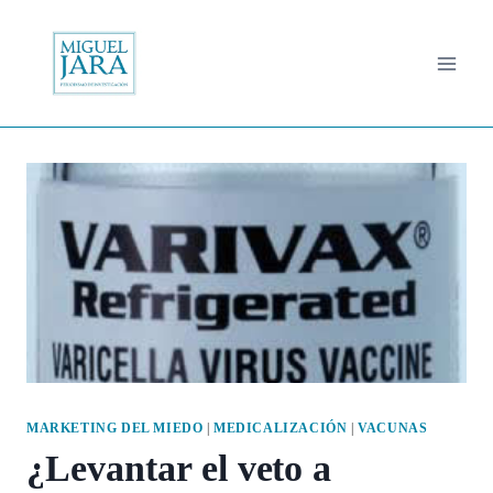
Saltar
al
contenido
MARKETING DEL MIEDO
|
MEDICALIZACIÓN
|
VACUNAS
¿Levantar el veto a