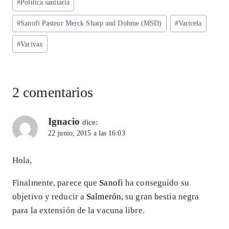
p
m
o
n
#
Política sanitaria
la
entrada:
p
k
#
Sanofi Pasteur Merck Sharp and Dohme (MSD)
#
Varicela
#
Varivax
2 comentarios
Ignacio
dice:
22 junio, 2015 a las 16:03
Hola,
Finalmente, parece que
Sanofi
ha conseguido su
objetivo y reducir a
Salmerón
, su gran bestia negra
para la extensión de la vacuna libre.