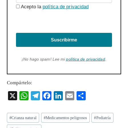
Acepto la
política de privacidad
Suscribirme
¡No hago spam! Lee mi
política de privacidad
.
Compártelo:
X
W
T
F
Li
E
S
ha
el
ac
n
m
ha
ts
eg
eb
ke
ai
re
Etiquetas
#
Crianza natural
#
Medicamentos peligrosos
#
Pediatría
A
ra
o
dI
l
de