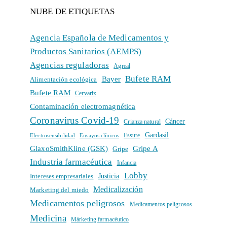
NUBE DE ETIQUETAS
Agencia Española de Medicamentos y
Productos Sanitarios (AEMPS)
Agencias reguladoras
Agreal
Bufete RAM
Bayer
Alimentación ecológica
Bufete RAM
Cervarix
Contaminación electromagnética
Coronavirus Covid-19
Cáncer
Crianza natural
Gardasil
Electrosensibilidad
Ensayos clínicos
Essure
GlaxoSmithKline (GSK)
Gripe A
Gripe
Industria farmacéutica
Infancia
Lobby
Intereses empresariales
Justicia
Medicalización
Marketing del miedo
Medicamentos peligrosos
Medicamentos peligrosos
Medicina
Márketing farmacéutico