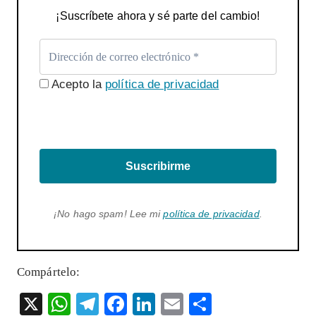
¡Suscríbete ahora y sé parte del cambio!
Acepto la
política de privacidad
Suscribirme
¡No hago spam! Lee mi
política de privacidad
.
Compártelo:
X
W
T
F
Li
E
S