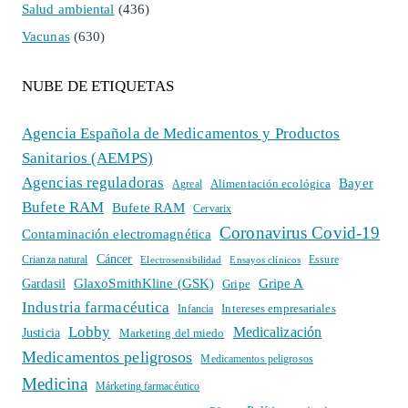
Salud ambiental
(436)
Vacunas
(630)
NUBE DE ETIQUETAS
Agencia Española de Medicamentos y Productos
Sanitarios (AEMPS)
Agencias reguladoras
Bayer
Alimentación ecológica
Agreal
Bufete RAM
Bufete RAM
Cervarix
Coronavirus Covid-19
Contaminación electromagnética
Cáncer
Crianza natural
Electrosensibilidad
Ensayos clínicos
Essure
GlaxoSmithKline (GSK)
Gripe A
Gardasil
Gripe
Industria farmacéutica
Intereses empresariales
Infancia
Lobby
Medicalización
Justicia
Marketing del miedo
Medicamentos peligrosos
Medicamentos peligrosos
Medicina
Márketing farmacéutico