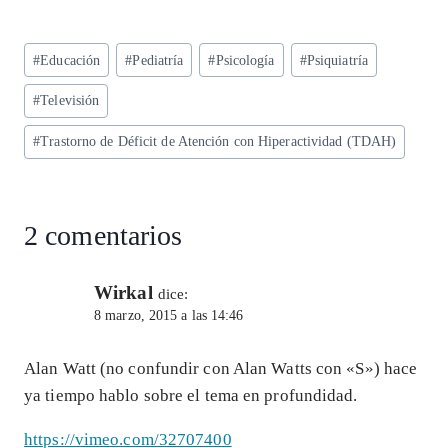
ha
el
ac
n
m
ha
ts
eg
eb
ke
ai
re
Etiquetas
#
Educación
#
Pediatría
#
Psicología
#
Psiquiatría
A
ra
o
dI
l
de
p
m
o
n
#
Televisión
la
entrada:
p
k
#
Trastorno de Déficit de Atención con Hiperactividad (TDAH)
2 comentarios
Wirkal
dice:
8 marzo, 2015 a las 14:46
Alan Watt (no confundir con Alan Watts con «S») hace
ya tiempo hablo sobre el tema en profundidad.
https://vimeo.com/32707400