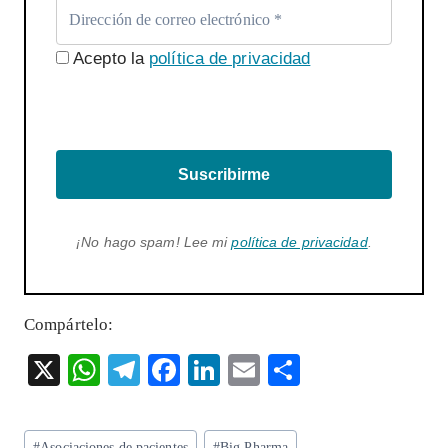
Acepto la
política de privacidad
Suscribirme
¡No hago spam! Lee mi
política de privacidad
.
Compártelo:
X
W
T
F
Li
E
S
ha
el
ac
n
m
ha
ts
eg
eb
ke
ai
re
Etiquetas
#
Asociaciones de pacientes
#
Big Pharma