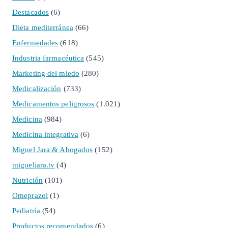
Destacados
(6)
Dieta mediterránea
(66)
Enfermedades
(618)
Industria farmacéutica
(545)
Marketing del miedo
(280)
Medicalización
(733)
Medicamentos peligrosos
(1.021)
Medicina
(984)
Medicina integrativa
(6)
Miguel Jara & Abogados
(152)
migueljara.tv
(4)
Nutrición
(101)
Omeprazol
(1)
Pediatría
(54)
Productos recomendados
(6)