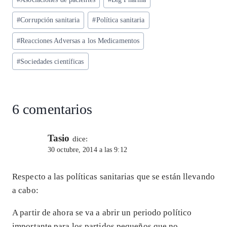
A
ra
o
dI
l
de
p
m
o
n
#
Corrupción sanitaria
#
Política sanitaria
la
entrada:
p
k
#
Reacciones Adversas a los Medicamentos
#
Sociedades científicas
6 comentarios
Tasio
dice:
30 octubre, 2014 a las 9:12
Respecto a las políticas sanitarias que se están llevando
a cabo:
A partir de ahora se va a abrir un periodo político
importante para los partidos pequeños que no