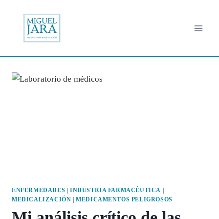
Saltar
al
contenido
ENFERMEDADES
|
INDUSTRIA FARMACÉUTICA
|
MEDICALIZACIÓN
|
MEDICAMENTOS PELIGROSOS
Mi análisis crítico de las