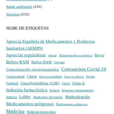
Salud ambiental
(436)
Vacunas
(630)
NUBE DE ETIQUETAS
Agencia Española de Medicamentos y Productos
Sanitarios (AEMPS)
Agencias reguladoras
Bayer
Alimentación ecológica
Agreal
Bufete RAM
Bufete RAM
Cervarix
Coronavirus Covid-19
Contaminación electromagnética
Cáncer
Crianza natural
Electrosensibilidad
Ensayos clínicos
Essure
GlaxoSmithKline (GSK)
Gripe A
Gardasil
Gripe
Industria farmacéutica
Intereses empresariales
Infancia
Lobby
Medicalización
Justicia
Marketing del miedo
Medicamentos peligrosos
Medicamentos peligrosos
Medicina
Márketing farmacéutico