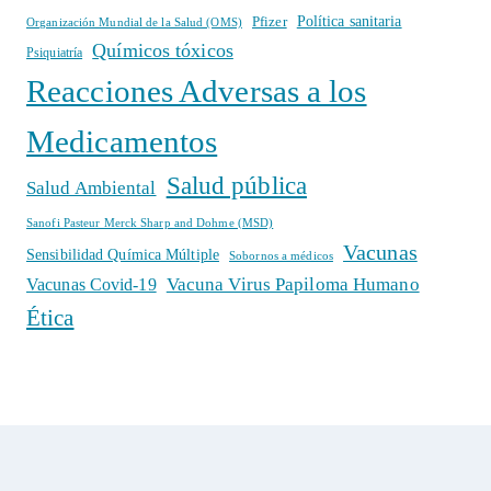
Política sanitaria
Pfizer
Organización Mundial de la Salud (OMS)
Químicos tóxicos
Psiquiatría
Reacciones Adversas a los
Medicamentos
Salud pública
Salud Ambiental
Sanofi Pasteur Merck Sharp and Dohme (MSD)
Vacunas
Sensibilidad Química Múltiple
Sobornos a médicos
Vacuna Virus Papiloma Humano
Vacunas Covid-19
Ética