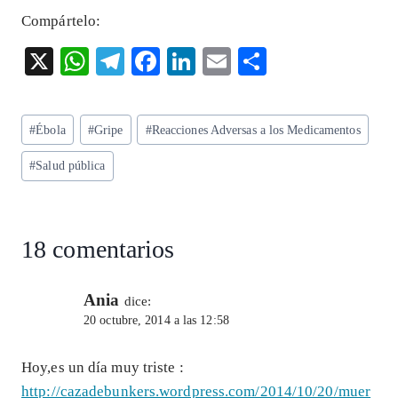
Compártelo:
X
W
T
F
Li
E
S
ha
el
ac
n
m
ha
ts
eg
eb
ke
ai
re
Etiquetas
#
Ébola
#
Gripe
#
Reacciones Adversas a los Medicamentos
A
ra
o
dI
l
de
p
m
o
n
#
Salud pública
la
entrada:
p
k
18 comentarios
Ania
dice:
20 octubre, 2014 a las 12:58
Hoy,es un día muy triste :
http://cazadebunkers.wordpress.com/2014/10/20/muer