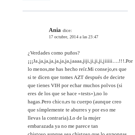
Ania
dice:
17 octubre, 2014 a las 23:47
¿Verdades como puños?
¡¡¡Ja,ja,ja,ja,ja,ja,ja,jaaaa,jiji,ji,ji,ji,jiiiii….!!!.Por
lo menos,me has hecho reír.Mi consejo,es que
si te dicen que tomes AZT después de decirte
que tienes VIH por echar muchos polvos (si
eres de los que se hace «tests»),no lo
hagas.Pero chico,es tu cuerpo (aunque creo
que símplemente te aburres y por eso me
llevas la contraria).Lo de la mujer
embarazada ya no me parece tan
chistoso,aunque sea chistoso que lo expongas