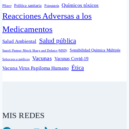
Químicos tóxicos
Política sanitaria
Pfizer
Psiquiatría
Reacciones Adversas a los
Medicamentos
Salud pública
Salud Ambiental
Sensibilidad Química Múltiple
Sanofi Pasteur Merck Sharp and Dohme (MSD)
Vacunas
Vacunas Covid-19
Sobornos a médicos
Ética
Vacuna Virus Papiloma Humano
MIS REDES