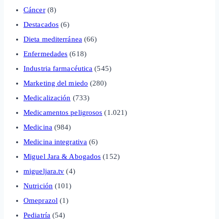
Cáncer
(8)
Destacados
(6)
Dieta mediterránea
(66)
Enfermedades
(618)
Industria farmacéutica
(545)
Marketing del miedo
(280)
Medicalización
(733)
Medicamentos peligrosos
(1.021)
Medicina
(984)
Medicina integrativa
(6)
Miguel Jara & Abogados
(152)
migueljara.tv
(4)
Nutrición
(101)
Omeprazol
(1)
Pediatría
(54)