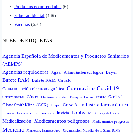
Productos recomendados
(6)
Salud ambiental
(436)
Vacunas
(630)
NUBE DE ETIQUETAS
Agencia Española de Medicamentos y Productos Sanitarios
(AEMPS)
Agencias reguladoras
Bayer
Alimentación ecológica
Agreal
Bufete RAM
Bufete RAM
Cervarix
Coronavirus Covid-19
Contaminación electromagnética
Cáncer
Gardasil
Crianza natural
Electrosensibilidad
Ensayos clínicos
Essure
Industria farmacéutica
GlaxoSmithKline (GSK)
Gripe A
Gripe
Lobby
Intereses empresariales
Justicia
Infancia
Marketing del miedo
Medicamentos peligrosos
Medicalización
Medicamentos peligrosos
Medicina
Márketing farmacéutico
Organización Mundial de la Salud (OMS)