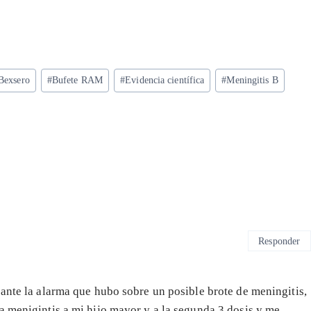
Bexsero
#
Bufete RAM
#
Evidencia científica
#
Meningitis B
Responder
 ante la alarma que hubo sobre un posible brote de meningitis,
a menigintis a mi hijo mayor y a la segunda 3 dosis y me