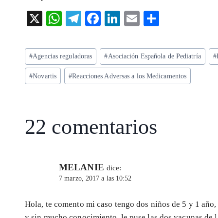
X
W
T
F
Li
E
S
ha
el
ac
n
m
ha
ts
eg
eb
ke
ai
re
Etiquetas
#
Agencias reguladoras
#
Asociación Española de Pediatría
#
A
ra
o
dI
l
de
p
m
o
n
#
Novartis
#
Reacciones Adversas a los Medicamentos
la
entrada:
p
k
22 comentarios
MELANIE
dice:
7 marzo, 2017 a las 10:52
Hola, te comento mi caso tengo dos niños de 5 y 1 año,
y sin mucho conocimiento, le puse las dos vacunas de l