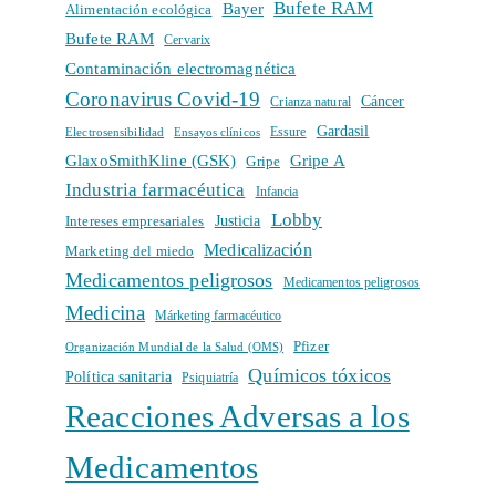
Bufete RAM
Bayer
Alimentación ecológica
Bufete RAM
Cervarix
Contaminación electromagnética
Coronavirus Covid-19
Cáncer
Crianza natural
Gardasil
Electrosensibilidad
Ensayos clínicos
Essure
GlaxoSmithKline (GSK)
Gripe A
Gripe
Industria farmacéutica
Infancia
Lobby
Intereses empresariales
Justicia
Medicalización
Marketing del miedo
Medicamentos peligrosos
Medicamentos peligrosos
Medicina
Márketing farmacéutico
Pfizer
Organización Mundial de la Salud (OMS)
Químicos tóxicos
Política sanitaria
Psiquiatría
Reacciones Adversas a los
Medicamentos