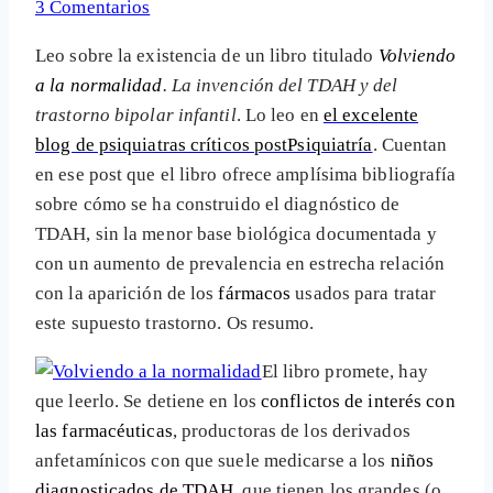
3 Comentarios
Leo sobre la existencia de un libro titulado
Volviendo
a la normalidad
. La invención del TDAH y del
trastorno bipolar infantil
. Lo leo en
el excelente
blog de psiquiatras críticos postPsiquiatría
. Cuentan
en ese post que el libro ofrece amplísima bibliografía
sobre cómo se ha construido el diagnóstico de
TDAH, sin la menor base biológica documentada y
con un aumento de prevalencia en estrecha relación
con la aparición de los
fármacos
usados para tratar
este supuesto trastorno. Os resumo.
El libro promete, hay
que leerlo. Se detiene en los
conflictos de interés con
las farmacéuticas
, productoras de los derivados
anfetamínicos con que suele medicarse a los
niños
diagnosticados de TDAH
, que tienen los grandes (o