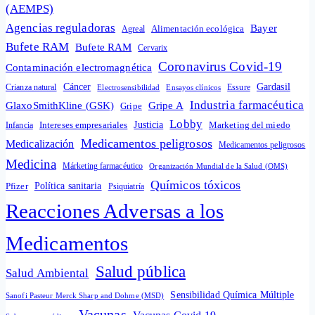
(AEMPS)
Agencias reguladoras
Bayer
Alimentación ecológica
Agreal
Bufete RAM
Bufete RAM
Cervarix
Coronavirus Covid-19
Contaminación electromagnética
Cáncer
Gardasil
Crianza natural
Electrosensibilidad
Ensayos clínicos
Essure
Industria farmacéutica
GlaxoSmithKline (GSK)
Gripe A
Gripe
Lobby
Intereses empresariales
Justicia
Infancia
Marketing del miedo
Medicamentos peligrosos
Medicalización
Medicamentos peligrosos
Medicina
Márketing farmacéutico
Organización Mundial de la Salud (OMS)
Químicos tóxicos
Política sanitaria
Pfizer
Psiquiatría
Reacciones Adversas a los
Medicamentos
Salud pública
Salud Ambiental
Sensibilidad Química Múltiple
Sanofi Pasteur Merck Sharp and Dohme (MSD)
Vacunas