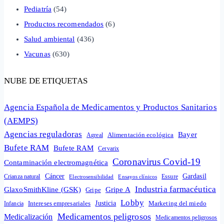
Pediatría
(54)
Productos recomendados
(6)
Salud ambiental
(436)
Vacunas
(630)
NUBE DE ETIQUETAS
Agencia Española de Medicamentos y Productos Sanitarios
(AEMPS)
Agencias reguladoras
Bayer
Alimentación ecológica
Agreal
Bufete RAM
Bufete RAM
Cervarix
Coronavirus Covid-19
Contaminación electromagnética
Cáncer
Gardasil
Crianza natural
Electrosensibilidad
Ensayos clínicos
Essure
Industria farmacéutica
GlaxoSmithKline (GSK)
Gripe A
Gripe
Lobby
Intereses empresariales
Justicia
Infancia
Marketing del miedo
Medicamentos peligrosos
Medicalización
Medicamentos peligrosos