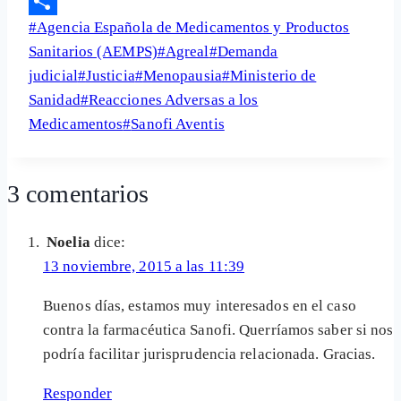
Email
Etiquetas
#
Agencia Española de Medicamentos y Productos
Share
de
Sanitarios (AEMPS)
#
Agreal
#
Demanda
la
judicial
#
Justicia
#
Menopausia
#
Ministerio de
entrada:
Sanidad
#
Reacciones Adversas a los
Medicamentos
#
Sanofi Aventis
3 comentarios
Noelia
dice:
13 noviembre, 2015 a las 11:39
Buenos días, estamos muy interesados en el caso
contra la farmacéutica Sanofi. Querríamos saber si nos
podría facilitar jurisprudencia relacionada. Gracias.
Responder