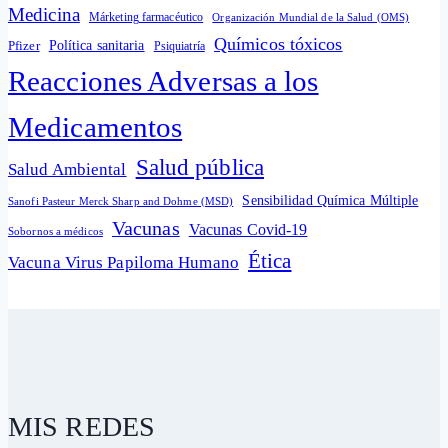
Medicina
Márketing farmacéutico
Organización Mundial de la Salud (OMS)
Químicos tóxicos
Política sanitaria
Pfizer
Psiquiatría
Reacciones Adversas a los
Medicamentos
Salud pública
Salud Ambiental
Sensibilidad Química Múltiple
Sanofi Pasteur Merck Sharp and Dohme (MSD)
Vacunas
Vacunas Covid-19
Sobornos a médicos
Ética
Vacuna Virus Papiloma Humano
MIS REDES