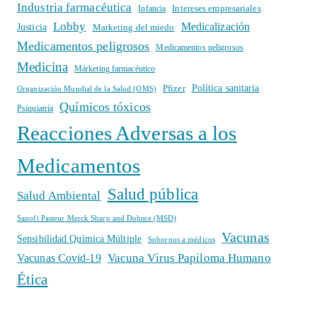
Industria farmacéutica
Intereses empresariales
Infancia
Lobby
Medicalización
Justicia
Marketing del miedo
Medicamentos peligrosos
Medicamentos peligrosos
Medicina
Márketing farmacéutico
Política sanitaria
Pfizer
Organización Mundial de la Salud (OMS)
Químicos tóxicos
Psiquiatría
Reacciones Adversas a los
Medicamentos
Salud pública
Salud Ambiental
Sanofi Pasteur Merck Sharp and Dohme (MSD)
Vacunas
Sensibilidad Química Múltiple
Sobornos a médicos
Vacuna Virus Papiloma Humano
Vacunas Covid-19
Ética