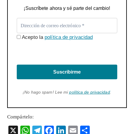
¡Suscríbete ahora y sé parte del cambio!
Acepto la
política de privacidad
Suscribirme
¡No hago spam! Lee mi
política de privacidad
.
Compártelo:
X
W
T
F
Li
E
S