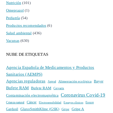
Nutrición
(101)
Omeprazol
(1)
Pediatría
(54)
Productos recomendados
(6)
Salud ambiental
(436)
Vacunas
(630)
NUBE DE ETIQUETAS
Agencia Española de Medicamentos y Productos
Sanitarios (AEMPS)
Agencias reguladoras
Bayer
Alimentación ecológica
Agreal
Bufete RAM
Bufete RAM
Cervarix
Coronavirus Covid-19
Contaminación electromagnética
Cáncer
Crianza natural
Electrosensibilidad
Ensayos clínicos
Essure
GlaxoSmithKline (GSK)
Gripe A
Gardasil
Gripe