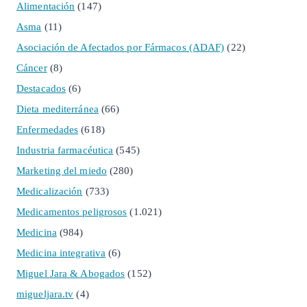
Alimentación
(147)
Asma
(11)
Asociación de Afectados por Fármacos (ADAF)
(22)
Cáncer
(8)
Destacados
(6)
Dieta mediterránea
(66)
Enfermedades
(618)
Industria farmacéutica
(545)
Marketing del miedo
(280)
Medicalización
(733)
Medicamentos peligrosos
(1.021)
Medicina
(984)
Medicina integrativa
(6)
Miguel Jara & Abogados
(152)
migueljara.tv
(4)