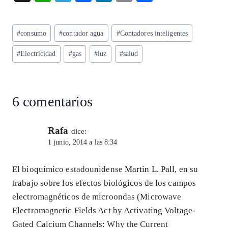
ha
el
ac
n
m
ha
ts
eg
eb
ke
ai
re
Etiquetas
#
consumo
#
contador agua
#
Contadores inteligentes
A
ra
o
dI
l
de
p
m
o
n
#
Electricidad
#
gas
#
luz
#
salud
la
entrada:
p
k
6 comentarios
Rafa
dice:
1 junio, 2014 a las 8:34
El bioquímico estadounidense
Martin L. Pall
, en su
trabajo sobre los efectos biológicos de los campos
electromagnéticos de microondas (Microwave
Electromagnetic Fields Act by Activating Voltage-
Gated Calcium Channels: Why the Current