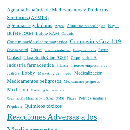
Agencia Española de Medicamentos y Productos
Sanitarios (AEMPS)
Agencias reguladoras
Bayer
Alimentación ecológica
Agreal
Bufete RAM
Bufete RAM
Cervarix
Coronavirus Covid-19
Contaminación electromagnética
Cáncer
Crianza natural
Electrosensibilidad
Ensayos clínicos
Essure
GlaxoSmithKline (GSK)
Gripe A
Gardasil
Gripe
Industria farmacéutica
Intereses empresariales
Infancia
Lobby
Medicalización
Justicia
Marketing del miedo
Medicamentos peligrosos
Medicamentos peligrosos
Medicina
Márketing farmacéutico
Política sanitaria
Pfizer
Organización Mundial de la Salud (OMS)
Químicos tóxicos
Psiquiatría
Reacciones Adversas a los
Medicamentos