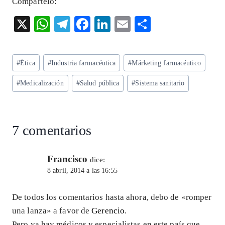
Compártelo:
X
W
T
F
Li
E
S
ha
el
ac
n
m
ha
ts
eg
eb
ke
ai
re
Etiquetas
#
Ética
#
Industria farmacéutica
#
Márketing farmacéutico
A
ra
o
dI
l
de
p
m
o
n
#
Medicalización
#
Salud pública
#
Sistema sanitario
la
entrada:
p
k
7 comentarios
Francisco
dice:
8 abril, 2014 a las 16:55
De todos los comentarios hasta ahora, debo de «romper
una lanza» a favor de
Gerencio
.
Pero ya hay médicos y especialistas en este país que