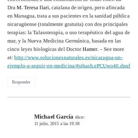
Dra
M. Teresa Ilari
, catalana de origen, pero afincada
en Managua, trata a sus pacientes en la sanidad pública
nicaragüense (totalmente gratuita) con dos principales
terapias: la Talasoterapia, o uso terapéutico del agua de
mar, y la Nueva Medicina Germánica, basada en las
cinco leyes biologicas del Doctor
Hamer
. – See more
at:
http://www.solucionesnaturales.es/nicaragua-un-
ejemplo-a-seguir-en-medicina/#sthash.ePCUwo40.dpuf
Responder
Michael Garcia
dice:
11 julio, 2015 a las 19:38