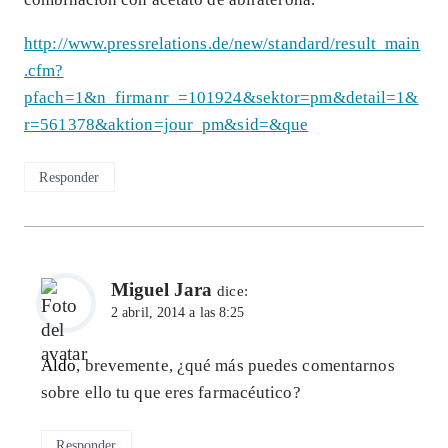
http://www.pressrelations.de/new/standard/result_main
.cfm?
pfach=1&n_firmanr_=101924&sektor=pm&detail=1&
r=561378&aktion=jour_pm&sid=&que
Responder
Miguel Jara
dice:
2 abril, 2014 a las 8:25
Aldo
, brevemente, ¿qué más puedes comentarnos
sobre ello tu que eres farmacéutico?
Responder