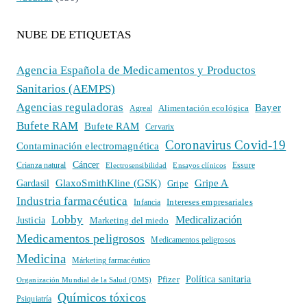
NUBE DE ETIQUETAS
Agencia Española de Medicamentos y Productos
Sanitarios (AEMPS)
Agencias reguladoras
Bayer
Alimentación ecológica
Agreal
Bufete RAM
Bufete RAM
Cervarix
Coronavirus Covid-19
Contaminación electromagnética
Cáncer
Crianza natural
Electrosensibilidad
Ensayos clínicos
Essure
GlaxoSmithKline (GSK)
Gripe A
Gardasil
Gripe
Industria farmacéutica
Intereses empresariales
Infancia
Lobby
Medicalización
Justicia
Marketing del miedo
Medicamentos peligrosos
Medicamentos peligrosos
Medicina
Márketing farmacéutico
Política sanitaria
Pfizer
Organización Mundial de la Salud (OMS)
Químicos tóxicos
Psiquiatría