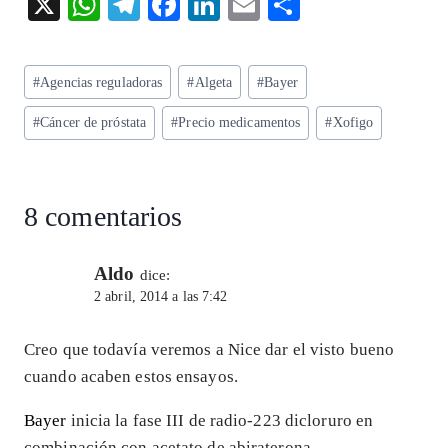
X
W
T
F
Li
E
S
ha
el
ac
n
m
ha
ts
eg
eb
ke
ai
re
Etiquetas
#
Agencias reguladoras
#
Algeta
#
Bayer
A
ra
o
dI
l
de
p
m
o
n
#
Cáncer de próstata
#
Precio medicamentos
#
Xofigo
la
entrada:
p
k
8 comentarios
Aldo
dice:
2 abril, 2014 a las 7:42
Creo que todavía veremos a Nice dar el visto bueno
cuando acaben estos ensayos.
Bayer
inicia la fase III de radio-223 dicloruro en
combinación con acetato de abiraterona.