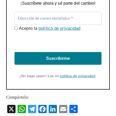
¡Suscríbete ahora y sé parte del cambio!
Acepto la
política de privacidad
Suscribirme
¡No hago spam! Lee mi
política de privacidad
.
Compártelo:
X
W
T
F
Li
E
S