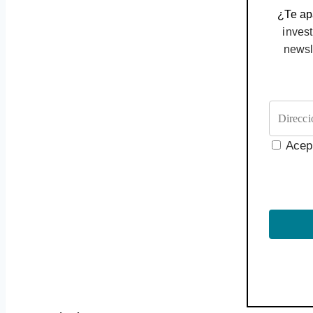
¿Te apa
invest
newsl
Acep