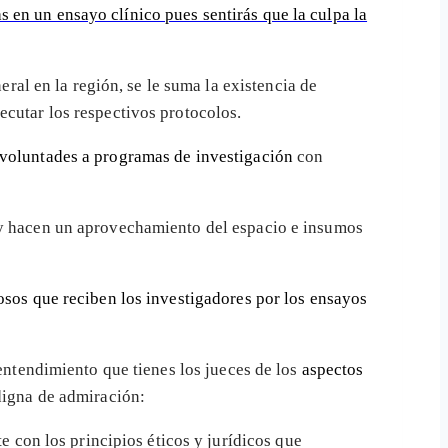
 en un ensayo clínico pues sentirás que la culpa la
ral en la región, se le suma la existencia de
ecutar los respectivos protocolos.
 voluntades a programas de investigación
con
 hacen un aprovechamiento del espacio e insumos
osos que reciben los investigadores por los ensayos
 entendimiento que tienes los jueces de los
aspectos
 digna de admiración:
 con los principios éticos y jurídicos que