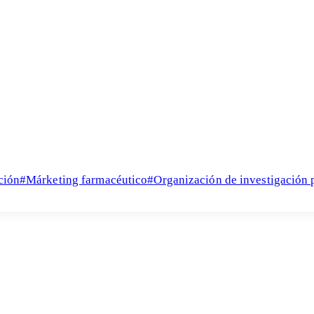
ción
#
Márketing farmacéutico
#
Organización de investigación 