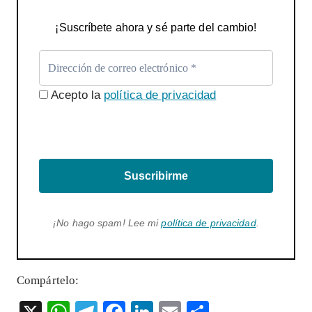
¡Suscríbete ahora y sé parte del cambio!
Acepto la
política de privacidad
Suscribirme
¡No hago spam! Lee mi
política de privacidad
.
Compártelo:
X
W
T
F
Li
E
S