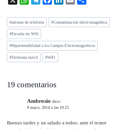
ha
el
ac
n
m
ha
ts
eg
eb
ke
ai
re
Etiquetas
#
antenas de telefonía
#
Contaminación electromagnética
A
ra
o
dI
l
de
p
m
o
n
#
Escuela sin Wifi
la
entrada:
p
k
#
Hipersensibilidad a los Campos Electromagnéticos
#
Telefonía móvil
#
WiFi
19 comentarios
Ambrosio
dice:
9 mayo, 2014 a las 19:25
Buenas tardes y un saludo a todos; ante el temor