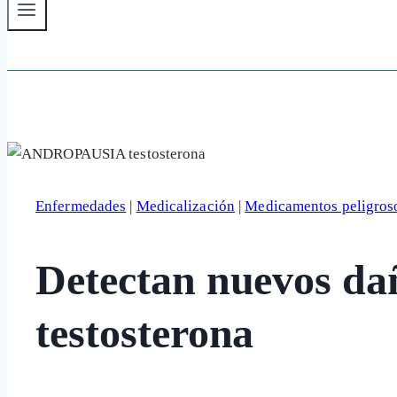
Enfermedades
|
Medicalización
|
Medicamentos peligros
Detectan nuevos da
testosterona