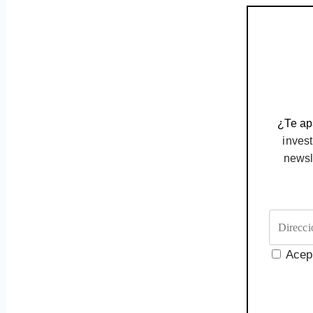
¿Te apa
invest
newsl
Acep