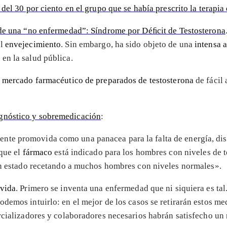
del 30 por ciento en el grupo que se había prescrito la terapia
de una “no enfermedad”: Síndrome por Déﬁcit de Testosterona
el
envejecimiento
. Sin embargo, ha sido objeto de una
intensa 
en la salud pública.
l mercado farmacéutico de preparados de testosterona
de fácil
gnóstico y sobremedicación
:
emente promovida como una panacea para la falta de energía, d
que el
fármaco
está indicado para los hombres con niveles de 
an estado recetando a muchos hombres con niveles normales».
 vida
. Primero se inventa una enfermedad que ni siquiera es t
podemos intuirlo: en el mejor de los casos se retirarán estos 
ercializadores y colaboradores necesarios habrán satisfecho un