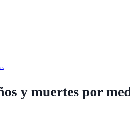
os
ños y muertes por me