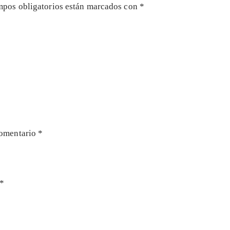
mpos obligatorios están marcados con
*
omentario
*
*