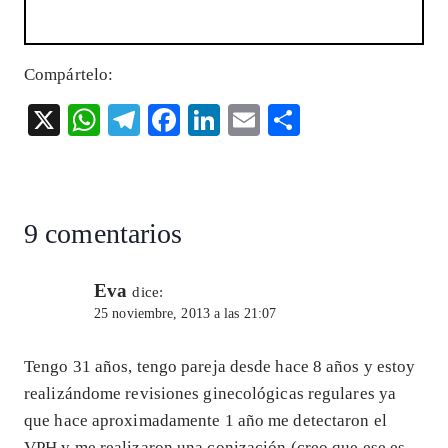
Compártelo:
X
W
T
F
Li
E
S
ha
el
ac
n
m
ha
ts
eg
eb
ke
ai
re
A
ra
o
dI
l
9 comentarios
p
m
o
n
p
k
Eva
dice:
25 noviembre, 2013 a las 21:07
Tengo 31 años, tengo pareja desde hace 8 años y estoy
realizándome revisiones ginecológicas regulares ya
que hace aproximadamente 1 año me detectaron el
VPH y me realizaron una conización (creo que ese es