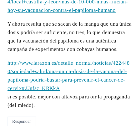
4/local+castilla-y-leon/mas-de-10-000-ninas-inician-
hoy-su-vacunacion-contra-el-papiloma-humano
Y ahora resulta que se sacan de la manga que una única
dosis podría ser suficiente, no tres, lo que demuestra
que la vacunación del papiloma es una auténtica
campaña de experimentos con cobayas humanos.
http://www.larazon.es/detalle_normal/noticias/422448
0/sociedad+salud/una-unica-dosis-de-la-vacuna-del-
papiloma-podria-bastar-para-prevenir-el-cancer-de-
cervix#.Unfsc_KRKkA
si es posible, mejor con altavoz para oir la propaganda
(del miedo).
Responder