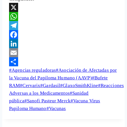
X
WhatsApp
Telegram
Facebook
LinkedIn
Email
Etiquetas
#
Agencias reguladoras
#
Asociación de Afectadas por
Share
de
la Vacuna del Papiloma Humano (AAVP)
#
Bufete
la
RAM
#
Cervarix
#
Gardasil
#
GlaxoSmithKline
#
Reacciones
entrada:
Adversas a los Medicamentos
#
Sanidad
pública
#
Sanofi Pasteur Merck
#
Vacuna Virus
Papiloma Humano
#
Vacunas