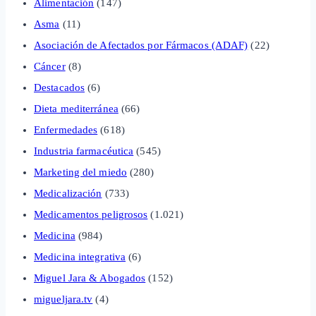
Alimentación
(147)
Asma
(11)
Asociación de Afectados por Fármacos (ADAF)
(22)
Cáncer
(8)
Destacados
(6)
Dieta mediterránea
(66)
Enfermedades
(618)
Industria farmacéutica
(545)
Marketing del miedo
(280)
Medicalización
(733)
Medicamentos peligrosos
(1.021)
Medicina
(984)
Medicina integrativa
(6)
Miguel Jara & Abogados
(152)
migueljara.tv
(4)