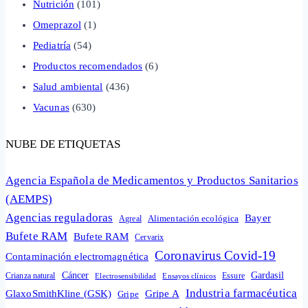
Nutrición
(101)
Omeprazol
(1)
Pediatría
(54)
Productos recomendados
(6)
Salud ambiental
(436)
Vacunas
(630)
NUBE DE ETIQUETAS
Agencia Española de Medicamentos y Productos Sanitarios
(AEMPS)
Agencias reguladoras
Bayer
Alimentación ecológica
Agreal
Bufete RAM
Bufete RAM
Cervarix
Coronavirus Covid-19
Contaminación electromagnética
Cáncer
Gardasil
Crianza natural
Electrosensibilidad
Ensayos clínicos
Essure
Industria farmacéutica
GlaxoSmithKline (GSK)
Gripe A
Gripe