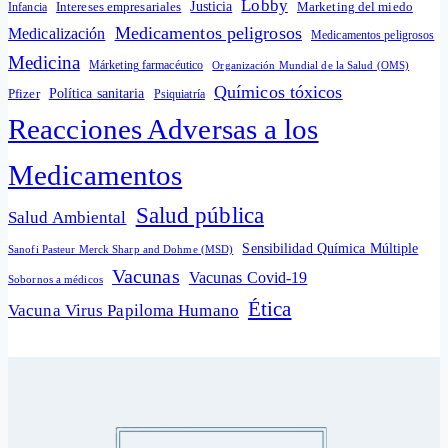
Lobby
Intereses empresariales
Justicia
Infancia
Marketing del miedo
Medicamentos peligrosos
Medicalización
Medicamentos peligrosos
Medicina
Márketing farmacéutico
Organización Mundial de la Salud (OMS)
Químicos tóxicos
Política sanitaria
Pfizer
Psiquiatría
Reacciones Adversas a los
Medicamentos
Salud pública
Salud Ambiental
Sensibilidad Química Múltiple
Sanofi Pasteur Merck Sharp and Dohme (MSD)
Vacunas
Vacunas Covid-19
Sobornos a médicos
Ética
Vacuna Virus Papiloma Humano