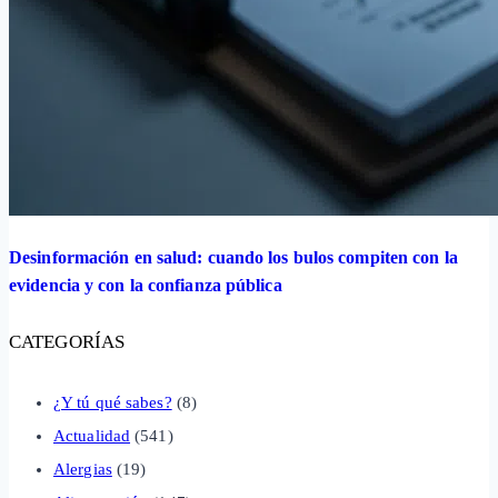
Desinformación en salud: cuando los bulos compiten con la
evidencia y con la confianza pública
CATEGORÍAS
¿Y tú qué sabes?
(8)
Actualidad
(541)
Alergias
(19)