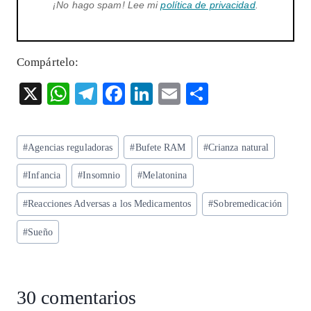
¡No hago spam! Lee mi
política de privacidad
.
Compártelo:
X
W
T
F
Li
E
S
ha
el
ac
n
m
ha
ts
eg
eb
ke
ai
re
Etiquetas
#
Agencias reguladoras
#
Bufete RAM
#
Crianza natural
A
ra
o
dI
l
de
p
m
o
n
#
Infancia
#
Insomnio
#
Melatonina
la
entrada:
p
k
#
Reacciones Adversas a los Medicamentos
#
Sobremedicación
#
Sueño
30 comentarios