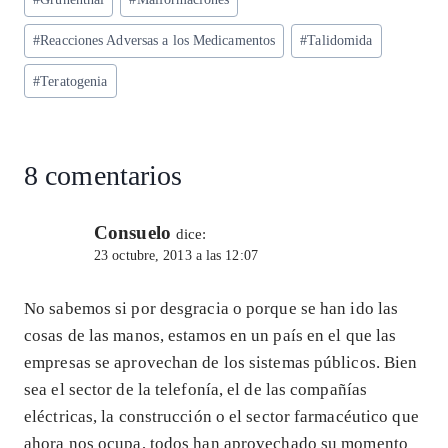
p
m
o
n
la
entrada:
p
k
#
Reacciones Adversas a los Medicamentos
#
Talidomida
#
Teratogenia
8 comentarios
Consuelo
dice:
23 octubre, 2013 a las 12:07
No sabemos si por desgracia o porque se han ido las
cosas de las manos, estamos en un país en el que las
empresas se aprovechan de los sistemas públicos. Bien
sea el sector de la telefonía, el de las compañías
eléctricas, la construcción o el sector farmacéutico que
ahora nos ocupa, todos han aprovechado su momento