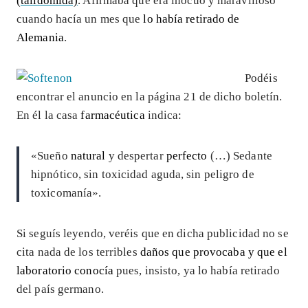
(talidomida)
. Afirmaba que era inocuo y maravilloso
cuando hacía un mes que
lo había retirado de
Alemania
.
Podéis
encontrar el anuncio en la página 21 de dicho boletín.
En él la casa
farmacéutica
indica:
«Sueño
natural
y despertar
perfecto
(…) Sedante
hipnótico, sin toxicidad aguda, sin peligro de
toxicomanía».
Si seguís leyendo, veréis que en dicha publicidad no se
cita nada de los terribles
daños que provocaba y que el
laboratorio conocía
pues, insisto, ya lo había retirado
del país germano.