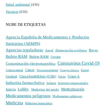
Salud ambiental
(436)
Vacunas
(630)
NUBE DE ETIQUETAS
Agencia Española de Medicamentos y Productos
Sanitarios (AEMPS)
Agencias reguladoras
Bayer
Alimentación ecológica
Agreal
Bufete RAM
Bufete RAM
Cervarix
Coronavirus Covid-19
Contaminación electromagnética
Cáncer
Crianza natural
Electrosensibilidad
Ensayos clínicos
Essure
GlaxoSmithKline (GSK)
Gripe A
Gardasil
Gripe
Industria farmacéutica
Intereses empresariales
Infancia
Lobby
Medicalización
Justicia
Marketing del miedo
Medicamentos peligrosos
Medicamentos peligrosos
Medicina
Márketing farmacéutico