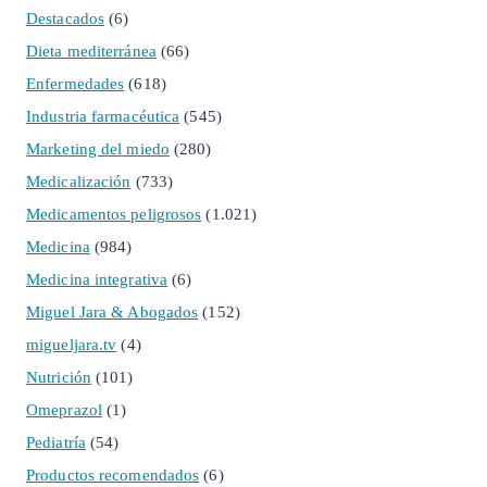
Destacados
(6)
Dieta mediterránea
(66)
Enfermedades
(618)
Industria farmacéutica
(545)
Marketing del miedo
(280)
Medicalización
(733)
Medicamentos peligrosos
(1.021)
Medicina
(984)
Medicina integrativa
(6)
Miguel Jara & Abogados
(152)
migueljara.tv
(4)
Nutrición
(101)
Omeprazol
(1)
Pediatría
(54)
Productos recomendados
(6)