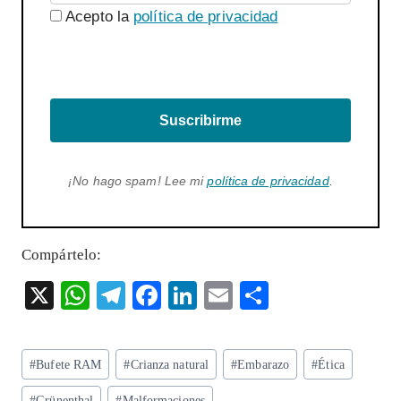
Acepto la
política de privacidad
Suscribirme
¡No hago spam! Lee mi
política de privacidad
.
Compártelo:
X
W
T
F
Li
E
S
ha
el
ac
n
m
ha
ts
eg
eb
ke
ai
re
Etiquetas
#
Bufete RAM
#
Crianza natural
#
Embarazo
#
Ética
A
ra
o
dI
l
de
#
Grünenthal
#
Malformaciones