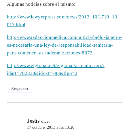
Algunas noticias sobre el mismo:
http://www.lawyerpress.com/news/2013_10/1710_13_
013.html
http://www.redaccionmedica.com/noticia/bello-janeiro-
es-necesaria-una-ley-de-responsabilidad-sanitaria-
para-contener-las-indemnizaciones-8072
http://www.elglobal.net/elglobal/articulo.aspx?
idart=782838&idcat=783&tipo=2
Responder
Jesús
dice:
17 octubre, 2013 a las 13:20