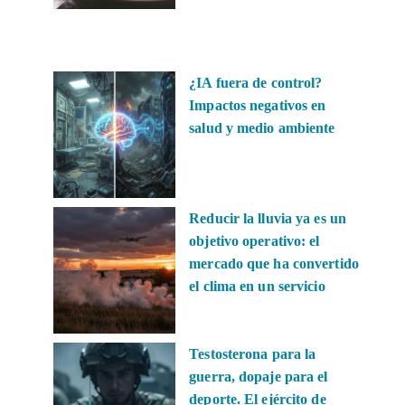
¿IA fuera de control?
Impactos negativos en
salud y medio ambiente
Reducir la lluvia ya es un
objetivo operativo: el
mercado que ha convertido
el clima en un servicio
Testosterona para la
guerra, dopaje para el
deporte. El ejército de