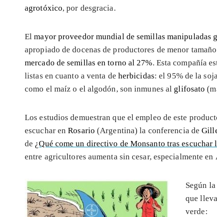
agrotóxico
, por desgracia.
El
mayor proveedor mundial de semillas manipuladas 
apropiado de docenas de productores de menor tamaño 
mercado de semillas en torno al 27%
. Esta compañía e
listas en cuanto a venta de
herbicidas
: el 95% de la soj
como el maíz o el algodón, son inmunes al
glifosato
(ma
Los estudios demuestran que el empleo de este produc
escuchar en
Rosario
(Argentina) la conferencia de
Gill
de
¿Qué come un directivo de Monsanto tras escuchar l
entre agricultores aumenta sin cesar, especialmente en
Según l
que llev
verde: