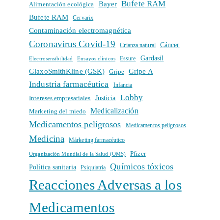
Bufete RAM
Bayer
Alimentación ecológica
Bufete RAM
Cervarix
Contaminación electromagnética
Coronavirus Covid-19
Cáncer
Crianza natural
Gardasil
Electrosensibilidad
Ensayos clínicos
Essure
GlaxoSmithKline (GSK)
Gripe A
Gripe
Industria farmacéutica
Infancia
Lobby
Intereses empresariales
Justicia
Medicalización
Marketing del miedo
Medicamentos peligrosos
Medicamentos peligrosos
Medicina
Márketing farmacéutico
Pfizer
Organización Mundial de la Salud (OMS)
Químicos tóxicos
Política sanitaria
Psiquiatría
Reacciones Adversas a los
Medicamentos