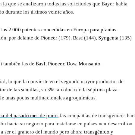
n la que se analizaron todas las solicitudes que Bayer había
do durante los últimos veinte años.
e las 2.000 patentes concedidas en Europa para plantas
ción, por delante de
Pioneer
(179),
Basf
(144),
Syngenta
(135)
í también las de
Basf, Pioneer, Dow, Monsanto
.
ial
, lo que la convierte en el segundo mayor productor de
tor de las
semillas
, su 3% la coloca en la séptima plaza.
de unas pocas multinacionales agroquímicas.
ina del pasado mes de junio
, las compañías de transgénicos han
ón hacia su negocio para instalarse en países «en desarrollo»
o a ser el granero del mundo pero ahora
transgénico y