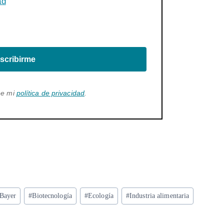
ad
scribirme
ee mi
política de privacidad
.
Bayer
#
Biotecnología
#
Ecología
#
Industria alimentaria