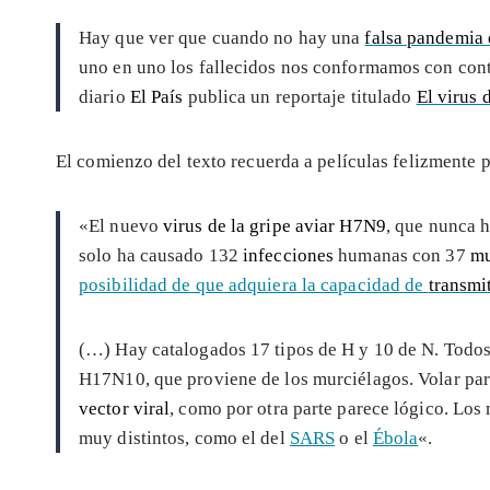
Hay que ver que cuando no hay una
falsa pandemia 
uno en uno los fallecidos nos conformamos con con
diario
El País
publica un reportaje titulado
El virus 
El comienzo del texto recuerda a películas felizmente 
«El nuevo
virus de la gripe aviar H7N9
, que nunca h
solo ha causado 132
infecciones
humanas con 37
mu
posibilidad de que adquiera la capacidad de
transmi
(…) Hay catalogados 17 tipos de H y 10 de N. Todo
H17N10, que proviene de los murciélagos. Volar pare
vector viral
, como por otra parte parece lógico. Los
muy distintos, como el del
SARS
o el
Ébola
«.