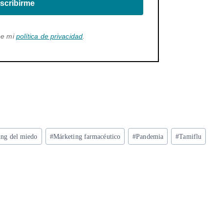
scribirme
ee mi
política de privacidad
.
ing del miedo
#
Márketing farmacéutico
#
Pandemia
#
Tamiflu