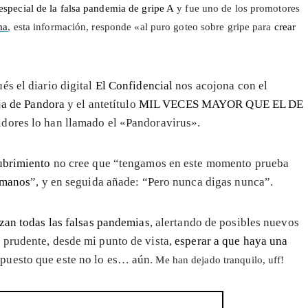
especial de la falsa pandemia de gripe A
y fue uno de los promotores
ma
, esta información, responde «al puro goteo sobre gripe para
crear
és el diario digital
El Confidencial
nos acojona con el
ja de Pandora
y el antetítulo
MIL VECES MAYOR QUE EL DE
idores lo han llamado el «Pandoravirus».
cubrimiento
no cree que “tengamos en este momento prueba
humanos
”, y en seguida añade: “Pero nunca digas nunca”.
zan todas las falsas pandemias
, alertando de posibles nuevos
 prudente, desde mi punto de vista,
esperar a que haya una
puesto que este no lo es… aún.
Me han dejado tranquilo, uff!