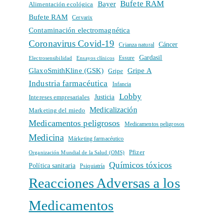
Bufete RAM
Bayer
Alimentación ecológica
Bufete RAM
Cervarix
Contaminación electromagnética
Coronavirus Covid-19
Cáncer
Crianza natural
Gardasil
Electrosensibilidad
Ensayos clínicos
Essure
GlaxoSmithKline (GSK)
Gripe A
Gripe
Industria farmacéutica
Infancia
Lobby
Intereses empresariales
Justicia
Medicalización
Marketing del miedo
Medicamentos peligrosos
Medicamentos peligrosos
Medicina
Márketing farmacéutico
Pfizer
Organización Mundial de la Salud (OMS)
Químicos tóxicos
Política sanitaria
Psiquiatría
Reacciones Adversas a los
Medicamentos