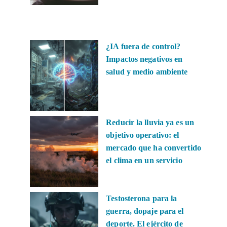
¿IA fuera de control?
Impactos negativos en
salud y medio ambiente
Reducir la lluvia ya es un
objetivo operativo: el
mercado que ha convertido
el clima en un servicio
Testosterona para la
guerra, dopaje para el
deporte. El ejército de