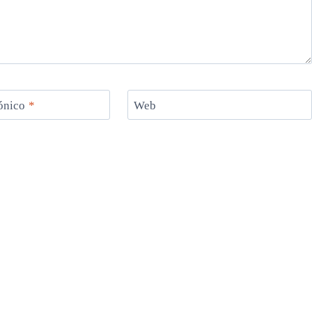
rónico
*
Web