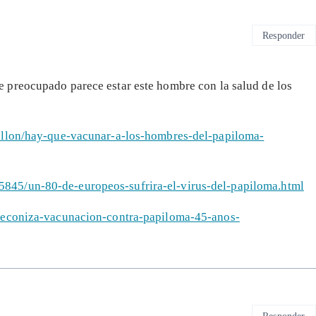
Responder
 preocupado parece estar este hombre con la salud de los
tellon/hay-que-vacunar-a-los-hombres-del-papiloma-
845/un-80-de-europeos-sufrira-el-virus-del-papiloma.html
preconiza-vacunacion-contra-papiloma-45-anos-
Responder