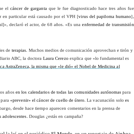
ue el
cáncer de garganta
que le fue diagnosticado hace tres años fue
r en particular está causado por el VPH [
virus del papiloma humano
],
al]», declaró el actor, de 68 años.
«Es una
enfermedad de transmisión
les de
terapias
. Muchos medios de comunicación aprovechan e tirón y
 diario ABC, la doctora
Laura Cerezo
explica que «lo fundamental es
ica AstraZeneca, la misma que «le dió» el Nobel de Medicina al
cos años
en los calendarios de todas las comunidades autónomas
para
, para
«prevenir» el cáncer de cuello de útero
. La vacunación solo
es
bargo, desde hace tiempo aparecen comentarios en la prensa de
s adolescentes
. Douglas ¿estás en campaña?
ral
la leí en el periódico
El Mundo
, en un reportaje de
Ainhoa