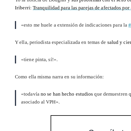
Iriberri
:
Tranquilidad para las parejas de afectados por 
«esto me huele a extensión de indicaciones para la
#
Y ella, periodista especializada en temas de
salud y cie
«tiene pinta, sí!».
Como ella misma narra en su información:
«todavía
no se han hecho estudios
que demuestren qu
asociado al VPH».