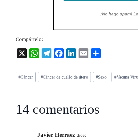
¡No hago spam! L
Compártelo:
X
W
T
F
Li
E
S
ha
el
ac
n
m
ha
ts
eg
eb
ke
ai
re
Etiquetas
#
Cáncer
#
Cáncer de cuello de útero
#
Sexo
#
Vacuna Vir
A
ra
o
dI
l
de
p
m
o
n
la
entrada:
p
k
14 comentarios
Javier Herraez
dice: