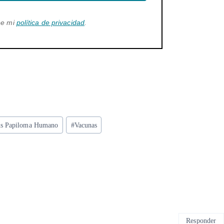
ee mi
política de privacidad
.
us Papiloma Humano
#
Vacunas
Responder