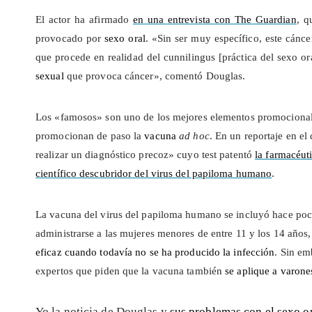
El actor ha afirmado
en una entrevista con The Guardian
, q
provocado por
sexo oral
. «Sin ser muy específico, este cánce
que procede en realidad del cunnilingus [práctica del sexo or
sexual
que provoca cáncer», comentó Douglas.
Los «famosos» son uno de los mejores elementos promociona
promocionan de paso la
vacuna
ad hoc
. En un reportaje en el
realizar un diagnóstico precoz» cuyo test patentó
la farmacéut
científico descubridor del virus del papiloma humano
.
La vacuna del virus del papiloma humano se incluyó hace po
administrarse a las mujeres menores de entre 11 y los 14 años
eficaz cuando todavía no se ha producido la infección
. Sin em
expertos que piden que la vacuna también
se aplique a varone
Yo la noticia de Douglas y
sus problemas con el sexo o