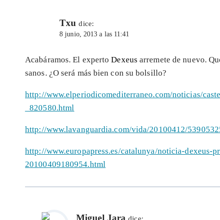
Txu
dice:
8 junio, 2013 a las 11:41
Acabáramos. El experto
Dexeus
arremete de nuevo. Que
sanos. ¿O será más bien con su bolsillo?
http://www.elperiodicomediterraneo.com/noticias/cas
_820580.html
http://www.lavanguardia.com/vida/20100412/53905325
http://www.europapress.es/catalunya/noticia-dexeus-
20100409180954.html
Miguel Jara
dice: