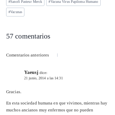
#
Sanofi Pasteur Merck
#
Vacuna Virus Papiloma Humano
#
Vacunas
57 comentarios
Navegación
Comentarios anteriores
de
Yaeusj
comentarios
dice:
21 junio, 2014 a las 14:31
Gracias.
En esta sociedad humana en que vivimos, mientras hay
muchos ancianos muy enfermos que no pueden