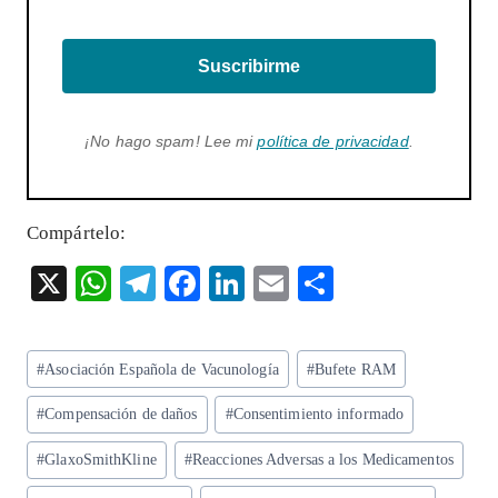
Suscribirme
¡No hago spam! Lee mi
política de privacidad
.
Compártelo:
X
W
T
F
Li
E
S
ha
el
ac
n
m
ha
ts
eg
eb
ke
ai
re
Etiquetas
#
Asociación Española de Vacunología
#
Bufete RAM
A
ra
o
dI
l
de
p
m
o
n
#
Compensación de daños
#
Consentimiento informado
la
entrada:
p
k
#
GlaxoSmithKline
#
Reacciones Adversas a los Medicamentos