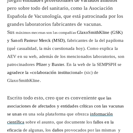
juegan
entidades profesionales de variados ámbitos
pero sobre todo del sanitario, como la Asociación
Española de Vacunología, que está patrocinada por los
grandes laboratorios fabricantes de vacunas.
Sus
GlaxoSmithKline (GSK)
máximos mecenas son las compañías
y Sanofi Pasteur Merck (MSD)
, fabricantes de la del papiloma
(qué casualidad, la más cuestionada hoy). C
omo explica la
AEV en su web, además de los mencionados laboratorios, son
pa
trocinadores
Pfizer
y
Baxter
. En la web de la SEMPSPH se
agradece la «colaboración institucional»
(sic) de
GlaxoSmithKline.
Escrito todo esto, creo que es conveniente
que las
asociaciones de afectados y entidades críticas con las vacunas
se unan
en una sola plataforma que ofrezca
información
científica
sobre el asunto, que documente
los
fallos en la
eficacia
de algunas,
los
daños
provocados por las mismas y