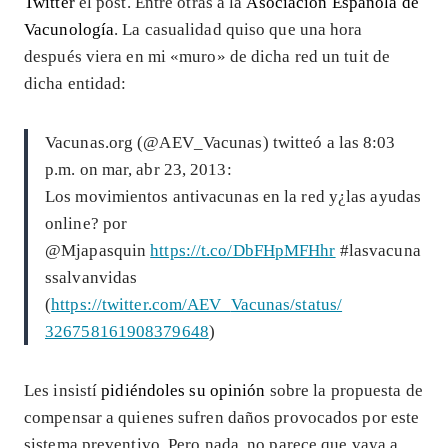
Twitter
el post. Entre otras a la
Asociación Española de
Vacunología
. La casualidad quiso que una hora
después viera en mi «muro» de dicha red un tuit de
dicha entidad:
Vacunas.org (@AEV_Vacunas) twitteó a las 8:03
p.m. on mar, abr 23, 2013:
Los movimientos antivacunas en la red y¿las ayudas
online? por
@Mjapasquin
https://t.co/DbFHpMFHhr
#lasvacuna
ssalvanvidas
(
https://twitter.com/AEV_
Vacunas/status/
326758161908379648
)
Les insistí
pidiéndoles su opinión
sobre la propuesta de
compensar a quienes sufren daños provocados por este
sistema preventivo. Pero nada, no parece que vaya a