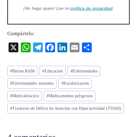
¡No hago spam! Lee mi
política de privacidad
.
Compártelo:
X
W
T
F
Li
E
S
ha
el
ac
n
m
ha
ts
eg
eb
ke
ai
re
Etiquetas
#
Bufete RAM
#
Educación
#
Enfermedades
A
ra
o
dI
l
de
p
m
o
n
#
Enfermedades mentales
#
Escolarización
la
entrada:
p
k
#
Medicalización
#
Medicamentos peligrosos
#
Trastorno de Déficit de Atención con Hiperactividad (TDAH)