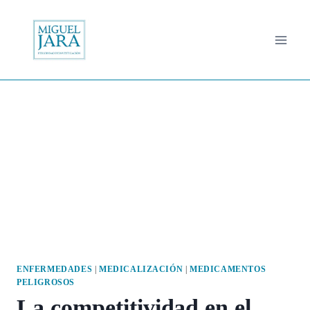
Saltar
al
contenido
ENFERMEDADES
|
MEDICALIZACIÓN
|
MEDICAMENTOS
PELIGROSOS
La competitividad en el