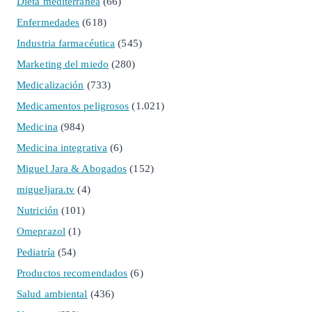
Dieta mediterránea
(66)
Enfermedades
(618)
Industria farmacéutica
(545)
Marketing del miedo
(280)
Medicalización
(733)
Medicamentos peligrosos
(1.021)
Medicina
(984)
Medicina integrativa
(6)
Miguel Jara & Abogados
(152)
migueljara.tv
(4)
Nutrición
(101)
Omeprazol
(1)
Pediatría
(54)
Productos recomendados
(6)
Salud ambiental
(436)