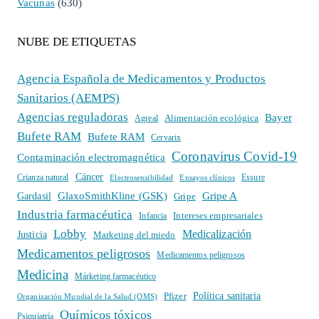
Vacunas
(630)
NUBE DE ETIQUETAS
Agencia Española de Medicamentos y Productos
Sanitarios (AEMPS)
Agencias reguladoras
Bayer
Alimentación ecológica
Agreal
Bufete RAM
Bufete RAM
Cervarix
Coronavirus Covid-19
Contaminación electromagnética
Cáncer
Crianza natural
Electrosensibilidad
Ensayos clínicos
Essure
GlaxoSmithKline (GSK)
Gripe A
Gardasil
Gripe
Industria farmacéutica
Intereses empresariales
Infancia
Lobby
Medicalización
Justicia
Marketing del miedo
Medicamentos peligrosos
Medicamentos peligrosos
Medicina
Márketing farmacéutico
Política sanitaria
Pfizer
Organización Mundial de la Salud (OMS)
Químicos tóxicos
Psiquiatría