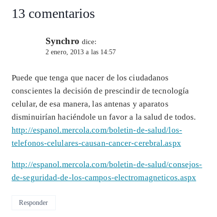
entrada:
p
k
13 comentarios
Synchro
dice:
2 enero, 2013 a las 14:57
Puede que tenga que nacer de los ciudadanos
conscientes la decisión de prescindir de tecnología
celular, de esa manera, las antenas y aparatos
disminuirían haciéndole un favor a la salud de todos.
http://espanol.mercola.com/boletin-de-salud/los-
telefonos-celulares-causan-cancer-cerebral.aspx
http://espanol.mercola.com/boletin-de-salud/consejos-
de-seguridad-de-los-campos-electromagneticos.aspx
Responder