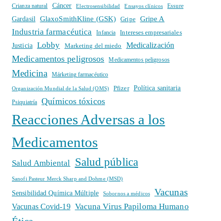
Cáncer
Crianza natural
Electrosensibilidad
Ensayos clínicos
Essure
GlaxoSmithKline (GSK)
Gripe A
Gardasil
Gripe
Industria farmacéutica
Intereses empresariales
Infancia
Lobby
Medicalización
Justicia
Marketing del miedo
Medicamentos peligrosos
Medicamentos peligrosos
Medicina
Márketing farmacéutico
Política sanitaria
Pfizer
Organización Mundial de la Salud (OMS)
Químicos tóxicos
Psiquiatría
Reacciones Adversas a los
Medicamentos
Salud pública
Salud Ambiental
Sanofi Pasteur Merck Sharp and Dohme (MSD)
Vacunas
Sensibilidad Química Múltiple
Sobornos a médicos
Vacuna Virus Papiloma Humano
Vacunas Covid-19