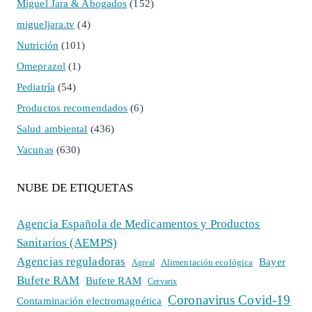
Miguel Jara & Abogados
(152)
migueljara.tv
(4)
Nutrición
(101)
Omeprazol
(1)
Pediatría
(54)
Productos recomendados
(6)
Salud ambiental
(436)
Vacunas
(630)
NUBE DE ETIQUETAS
Agencia Española de Medicamentos y Productos
Sanitarios (AEMPS)
Agencias reguladoras
Bayer
Alimentación ecológica
Agreal
Bufete RAM
Bufete RAM
Cervarix
Coronavirus Covid-19
Contaminación electromagnética