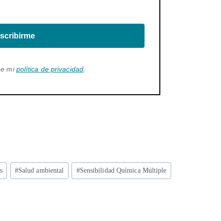
scribirme
ee mi
política de privacidad
.
s
#
Salud ambiental
#
Sensibilidad Química Múltiple