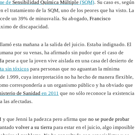
ome de
Sensibilidad Química Múltiple
(SQM)
. Su caso es, según
n el tratamiento de la SQM, uno de los peores que ha visto. La
ncede un 39% de minusvalía. Su abogado,
Francisco
máximo de discapacidad.
lamó esta mañana a la salida del juicio. Estaba indignado. El
umana por su venas, ha afirmado sin pudor que el caso de
da
pese a que la joven vive aislada en una casa del desierto de
ta sin tóxicos
para personas que no aguantan la mínima
 de 1.999, cuya interpretación no ha hecho de manera flexible,
como correspondería a un organismo público y ha obviado que
isterio de Sanidad
en 2011
que no sólo reconoce la existencia
a las afectadas.
M y que Jenni la padezca pero afirma que
no se puede probar
cantado
volver a su tierra
para estar en el juicio, algo imposible