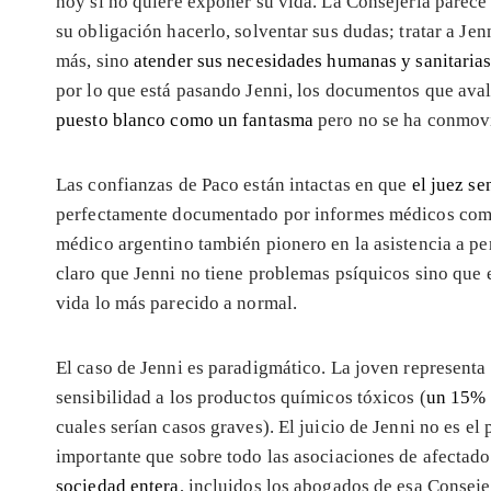
hoy si no quiere exponer su vida. La Consejería parece
su obligación hacerlo, solventar sus dudas; tratar a J
más, sino
atender sus necesidades humanas y sanitaria
por lo que está pasando Jenni, los documentos que ava
puesto blanco como un fantasma
pero no se ha conmov
Las confianzas de Paco están intactas en que
el juez se
perfectamente documentado por informes médicos como 
médico argentino también pionero en la asistencia a 
claro que Jenni no tiene problemas psíquicos sino que 
vida lo más parecido a normal.
El caso de Jenni es paradigmático. La joven representa
sensibilidad a los productos químicos tóxicos (
un 15% 
cuales serían casos graves). El juicio de Jenni no es e
importante que sobre todo las asociaciones de afecta
sociedad entera
, incluidos los abogados de esa Conseje