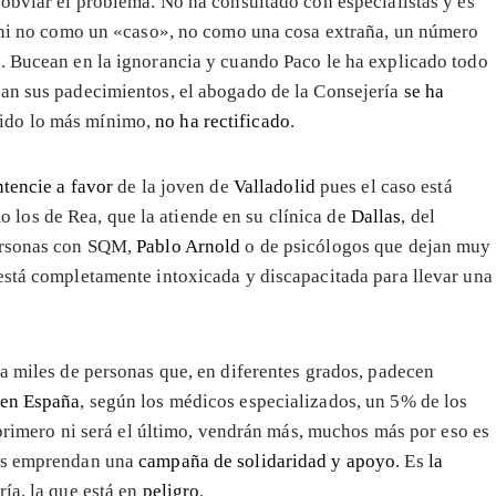
 obviar el problema. No ha consultado con especialistas y es
enni no como un «caso», no como una cosa extraña, un número
s
. Bucean en la ignorancia y cuando Paco le ha explicado todo
lan sus padecimientos, el abogado de la Consejería
se ha
ido lo más mínimo,
no ha rectificado
.
ntencie a favor
de la joven de
Valladolid
pues el caso está
los de Rea, que la atiende en su clínica de
Dallas
, del
personas con SQM,
Pablo Arnold
o de psicólogos que dejan muy
está completamente intoxicada y discapacitada para llevar una
 a miles de personas que, en diferentes grados, padecen
en España
, según los médicos especializados, un 5% de los
l primero ni será el último, vendrán más, muchos más por eso es
dos emprendan una
campaña de solidaridad y apoyo
. Es
la
ría, la que está en
peligro
.