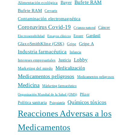
Bufete RAM
Bayer
Alimentación ecológica
Bufete RAM
Cervarix
Contaminación electromagnética
Coronavirus Covid-19
Cáncer
Crianza natural
Gardasil
Electrosensibilidad
Ensayos clínicos
Essure
GlaxoSmithKline (GSK)
Gripe A
Gripe
Industria farmacéutica
Infancia
Lobby
Intereses empresariales
Justicia
Medicalización
Marketing del miedo
Medicamentos peligrosos
Medicamentos peligrosos
Medicina
Márketing farmacéutico
Pfizer
Organización Mundial de la Salud (OMS)
Químicos tóxicos
Política sanitaria
Psiquiatría
Reacciones Adversas a los
Medicamentos