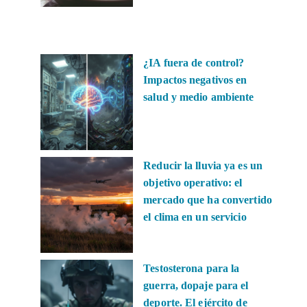
¿IA fuera de control?
Impactos negativos en
salud y medio ambiente
Reducir la lluvia ya es un
objetivo operativo: el
mercado que ha convertido
el clima en un servicio
Testosterona para la
guerra, dopaje para el
deporte. El ejército de