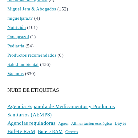
Miguel Jara & Abogados
(152)
migueljara.tv
(4)
Nutrición
(101)
Omeprazol
(1)
Pediatría
(54)
Productos recomendados
(6)
Salud ambiental
(436)
Vacunas
(630)
NUBE DE ETIQUETAS
Agencia Española de Medicamentos y Productos
Sanitarios (AEMPS)
Agencias reguladoras
Bayer
Alimentación ecológica
Agreal
Bufete RAM
Bufete RAM
Cervarix