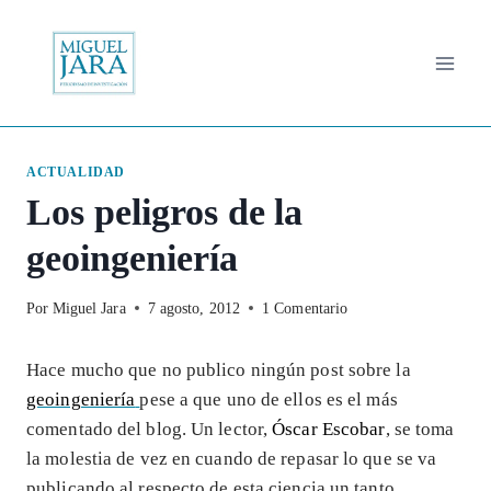
Saltar
al
contenido
ACTUALIDAD
Los peligros de la
geoingeniería
Por
Miguel Jara
7 agosto, 2012
1 Comentario
Hace mucho que no publico ningún post sobre la
geoingeniería
pese a que uno de ellos es el más
comentado del blog. Un lector,
Óscar Escobar
, se toma
la molestia de vez en cuando de repasar lo que se va
publicando al respecto de esta ciencia un tanto