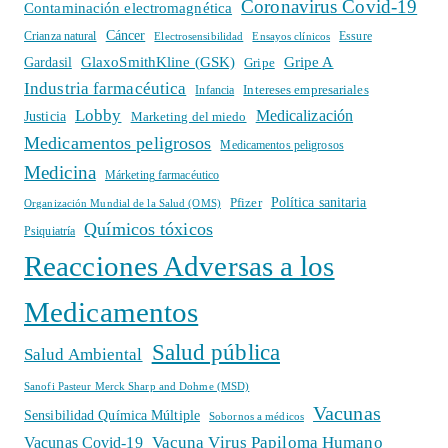
Coronavirus Covid-19
Contaminación electromagnética
Cáncer
Crianza natural
Electrosensibilidad
Ensayos clínicos
Essure
GlaxoSmithKline (GSK)
Gripe A
Gardasil
Gripe
Industria farmacéutica
Intereses empresariales
Infancia
Lobby
Medicalización
Justicia
Marketing del miedo
Medicamentos peligrosos
Medicamentos peligrosos
Medicina
Márketing farmacéutico
Política sanitaria
Pfizer
Organización Mundial de la Salud (OMS)
Químicos tóxicos
Psiquiatría
Reacciones Adversas a los
Medicamentos
Salud pública
Salud Ambiental
Sanofi Pasteur Merck Sharp and Dohme (MSD)
Vacunas
Sensibilidad Química Múltiple
Sobornos a médicos
Vacuna Virus Papiloma Humano
Vacunas Covid-19