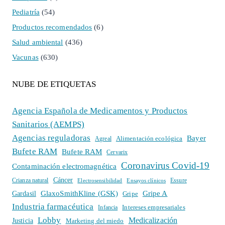
Pediatría
(54)
Productos recomendados
(6)
Salud ambiental
(436)
Vacunas
(630)
NUBE DE ETIQUETAS
Agencia Española de Medicamentos y Productos
Sanitarios (AEMPS)
Agencias reguladoras
Bayer
Alimentación ecológica
Agreal
Bufete RAM
Bufete RAM
Cervarix
Coronavirus Covid-19
Contaminación electromagnética
Cáncer
Crianza natural
Electrosensibilidad
Ensayos clínicos
Essure
GlaxoSmithKline (GSK)
Gripe A
Gardasil
Gripe
Industria farmacéutica
Intereses empresariales
Infancia
Lobby
Medicalización
Justicia
Marketing del miedo