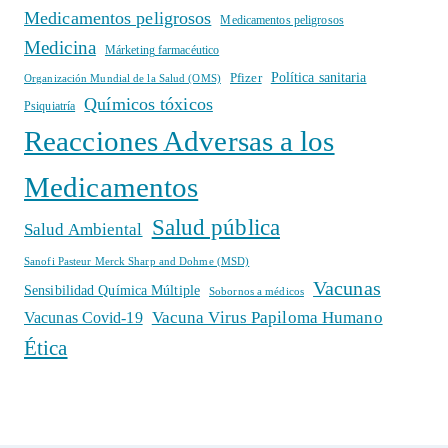
Medicamentos peligrosos
Medicamentos peligrosos
Medicina
Márketing farmacéutico
Política sanitaria
Pfizer
Organización Mundial de la Salud (OMS)
Químicos tóxicos
Psiquiatría
Reacciones Adversas a los
Medicamentos
Salud pública
Salud Ambiental
Sanofi Pasteur Merck Sharp and Dohme (MSD)
Vacunas
Sensibilidad Química Múltiple
Sobornos a médicos
Vacuna Virus Papiloma Humano
Vacunas Covid-19
Ética