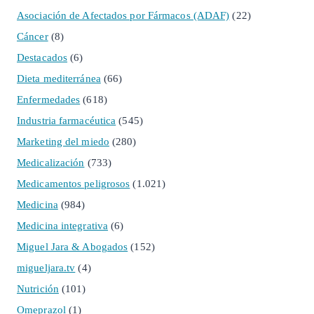
Asociación de Afectados por Fármacos (ADAF)
(22)
Cáncer
(8)
Destacados
(6)
Dieta mediterránea
(66)
Enfermedades
(618)
Industria farmacéutica
(545)
Marketing del miedo
(280)
Medicalización
(733)
Medicamentos peligrosos
(1.021)
Medicina
(984)
Medicina integrativa
(6)
Miguel Jara & Abogados
(152)
migueljara.tv
(4)
Nutrición
(101)
Omeprazol
(1)