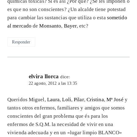
químicas toxicas? Si es así ¿Por qué? ¿Se les imponen o
es que no son conscientes? ¿Un alcalde tiene potestad
para cambiar las sustancias que utiliza o esta
sometido
al mercado
de
Monsanto
,
Bayer
, etc?
Responder
elvira llorca
dice:
22 agosto, 2012 a las 13:35
Queridos Miguel,
Laura
,
Loli
,
Pilar
,
Cristina
,
Mª José
y
tantos otros enfermos, familiares y amigos que somos
conscientes del gran problema que és para los
enfermos de S.Q.M. la necesidad de vivir en una
vivienda adecuada y en un «lugar limpio BLANCO»