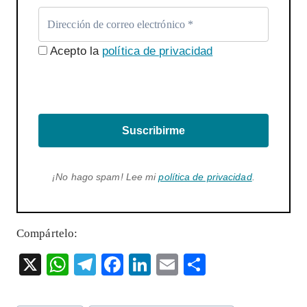
Acepto la
política de privacidad
Suscribirme
¡No hago spam! Lee mi
política de privacidad
.
Compártelo:
X
W
T
F
Li
E
S
ha
el
ac
n
m
ha