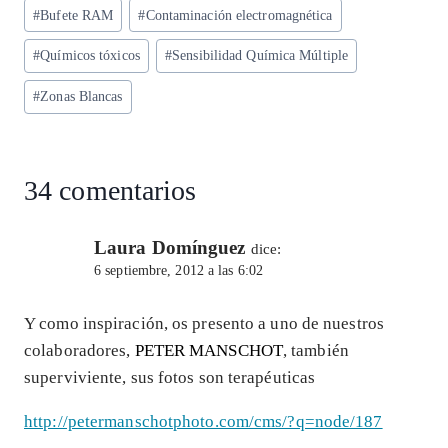
ts
eg
eb
ke
ai
re
Etiquetas
#
Bufete RAM
#
Contaminación electromagnética
A
ra
o
dI
l
de
p
m
o
n
#
Químicos tóxicos
#
Sensibilidad Química Múltiple
la
entrada:
p
k
#
Zonas Blancas
34 comentarios
Laura Domínguez
dice:
6 septiembre, 2012 a las 6:02
Y como inspiración, os presento a uno de nuestros
colaboradores,
PETER MANSCHOT
, también
superviviente, sus fotos son terapéuticas
http://petermanschotphoto.com/cms/?q=node/187